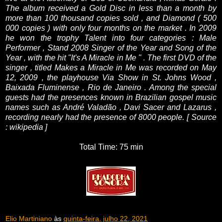
The album received a Gold Disc in less than a month by
more than 100 thousand copies sold , and Diamond ( 500
000 copies ) with only four months on the market .
In 2009
he won the trophy Talent into four categories : Male
Performer , Stand 2008 Singer of the Year and Song of the
Year , with the hit "It's A Miracle in Me " .
The first DVD of the
singer , titled Makes a Miracle in Me was recorded on May
12, 2009 , the playhouse Via Show in St. Johns Wood ,
Baixada Fluminense , Rio de Janeiro .
Among the special
guests had the presences known in Brazilian gospel music
names such as André Valadão , Davi Sacer and Lazarus ,
recording nearly had the presence of 8000 people.
[ Source
: wikipedia ]
Total Time: 75 min
Elio Martiniano
às
quinta-feira, julho 22, 2021