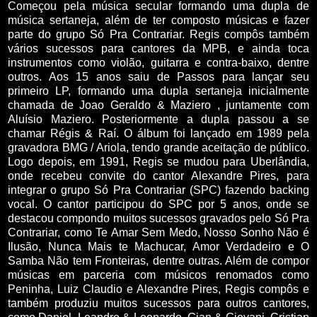
Começou pela música secular formando uma dupla de
música sertaneja, além de ter composto músicas e fazer
parte do grupo Só Pra Contrariar. Regis compôs também
vários sucessos para cantores da MPB, e ainda toca
instrumentos como violão, guitarra e contra-baixo, dentre
outros. Aos 15 anos saiu de Passos para lançar seu
primeiro LP, formando uma dupla sertaneja inicialmente
chamada de Joao Geraldo & Maziero , juntamente com
Aluísio Maziero. Posteriormente a dupla passou a se
chamar Régis & Raí. O álbum foi lançado em 1989 pela
gravadora BMG / Ariola, tendo grande aceitação de público.
Logo depois, em 1991, Regis se mudou para Uberlândia,
onde recebeu convite do cantor Alexandre Pires, para
integrar o grupo Só Pra Contrariar (SPC) fazendo backing
vocal. O cantor participou do SPC por 5 anos, onde se
destacou compondo muitos sucessos gravados pelo Só Pra
Contrariar, como Te Amar Sem Medo, Nosso Sonho Não é
Ilusão, Nunca Mais te Machucar, Amor Verdadeiro e O
Samba Não tem Fronteiras, dentre outras. Além de compor
músicas em parceria com músicos renomados como
Peninha, Luiz Claudio e Alexandre Pires, Regis compôs e
também produziu muitos sucessos para outros cantores,