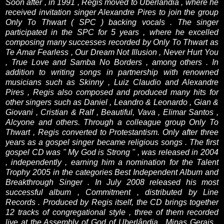
Soon after , in 1991 , Regis moved to Uberlandia , where he
received invitation singer Alexandre Pires to join the group
Only To Thwart ( SPC ) backing vocals .
The singer
participated in the SPC for 5 years , where he excelled
composing many successes recorded by Only To Thwart as
Te Amar Fearless , Our Dream Not Illusion , Never Hurt You
, True Love and Samba No Borders , among others .
In
addition to writing songs in partnership with renowned
musicians such as Skinny , Luiz Claudio and Alexandre
Pires , Regis also composed and produced many hits for
other singers such as Daniel , Leandro & Leonardo , Gian &
Giovani , Cristian & Ralf , Beautiful, Vava , Elimar Santos
,
Alcyone and others.
Through a colleague group Only To
Thwart , Regis converted to Protestantism.
Only after three
years as a gospel singer became religious songs .
The first
gospel CD was " My God is Strong " , was released in 2004
, independently , earning him a nomination for the Talent
Trophy 2005 in the categories Best Independent Album and
Breakthrough Singer .
In July 2008 released his most
successful album , Commitment , distributed by Line
Records .
Produced by Regis itself, the CD brings together
12 tracks of congregational style , three of them recorded
live at the Assembly of God of Uberlândia , Minas Gerais .