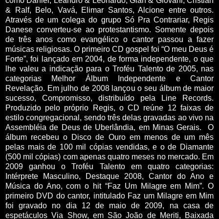
como Daniel, Leandro & Leonardo, Gian & Giovani, Cristian
& Ralf, Belo, Vavá, Elimar Santos, Alcione entre outros.
Através de um colega do grupo Só Pra Contrariar, Regis
Danese converteu-se ao protestantismo. Somente depois
de três anos como evangélico o cantor passou a fazer
músicas religiosas. O primeiro CD gospel foi “O meu Deus é
Forte”, foi lançado em 2004, de forma independente, o que
lhe valeu a indicação para o Troféu Talento de 2005, nas
categorias Melhor Álbum Independente e Cantor
Revelação. Em julho de 2008 lançou o seu álbum de maior
sucesso, Compromisso, distribuído pela Line Records.
Produzido pelo próprio Regis, o CD reúne 12 faixas de
estilo congregacional, sendo três delas gravadas ao vivo na
Assembléia de Deus de Uberlândia, em Minas Gerais. O
álbum recebeu o Disco de Ouro em menos de um mês
pelas mais de 100 mil cópias vendidas, e o de Diamante
(500 mil cópias) com apenas quatro meses no mercado. Em
2009 ganhou o Troféu Talento em quatro categorias:
Intérprete Masculino, Destaque 2008, Cantor do Ano e
Música do Ano, com o hit “Faz Um Milagre em Mim”. O
primeiro DVD do cantor, intitulado Faz um Milagre em Mim
foi gravado no dia 12 de maio de 2009, na casa de
espetáculos Via Show, em São João de Meriti, Baixada