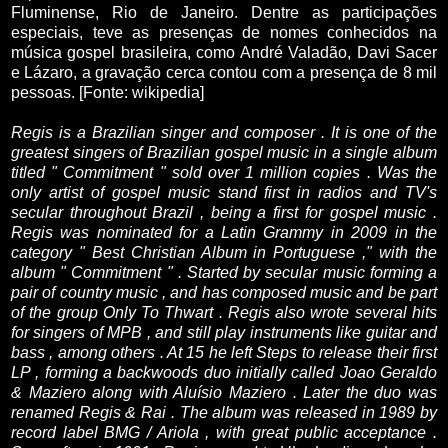
Fluminense, Rio de Janeiro. Dentre as participações
especiais, teve as presenças de nomes conhecidos na
música gospel brasileira, como André Valadão, Davi Sacer
e Lázaro, a gravação cerca contou com a presença de 8 mil
pessoas. [Fonte: wikipedia]
Regis is a Brazilian singer and composer .
It is one of the
greatest singers of Brazilian gospel music in a single album
titled " Commitment " sold over 1 million copies .
Was the
only artist of gospel music stand first in radios and TV's
secular throughout Brazil , being a first for gospel music .
Regis was nominated for a Latin Grammy in 2009 in the
category " Best Christian Album in Portuguese ," with the
album " Commitment " .
Started by secular music forming a
pair of country music , and has composed music and be part
of the group Only To Thwart .
Regis also wrote several hits
for singers of MPB , and still play instruments like guitar and
bass , among others .
At 15 he left Steps to release their first
LP , forming a backwoods duo initially called Joao Geraldo
& Maziero along with Aluísio Maziero .
Later the duo was
renamed Regis & Rai .
The album was released in 1989 by
record label BMG / Ariola , with great public acceptance .