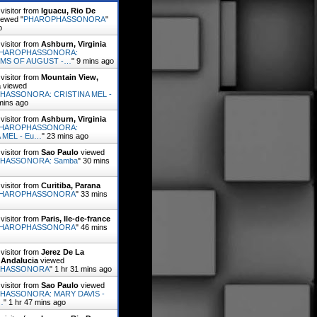
visitor from
Iguacu, Rio De
ewed "
PHAROPHASSONORA
"
o
visitor from
Ashburn, Virginia
HAROPHASSONORA:
MS OF AUGUST -…
"
9 mins ago
visitor from
Mountain View,
a
viewed
HASSONORA: CRISTINA MEL -
mins ago
visitor from
Ashburn, Virginia
HAROPHASSONORA:
 MEL - Eu…
"
23 mins ago
visitor from
Sao Paulo
viewed
HASSONORA: Samba
"
30 mins
visitor from
Curitiba, Parana
HAROPHASSONORA
"
33 mins
visitor from
Paris, Ile-de-france
HAROPHASSONORA
"
47 mins
visitor from
Jerez De La
 Andalucia
viewed
PHASSONORA
"
1 hr 31 mins ago
visitor from
Sao Paulo
viewed
HASSONORA: MARY DAVIS -
…
"
1 hr 47 mins ago