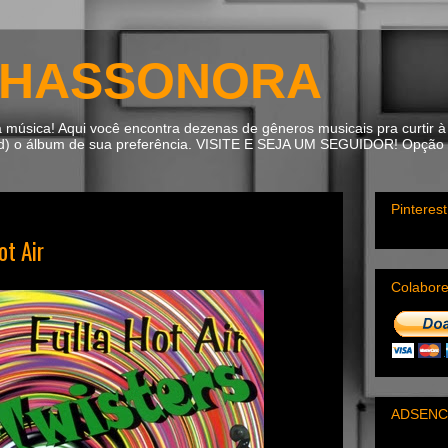
HASSONORA
úsica! Aqui você encontra dezenas de gêneros musicais pra curtir à 
ad) o álbum de sua preferência. VISITE E SEJA UM SEGUIDOR! Opção m
Pinterest
ot Air
Colabor
ADSENC