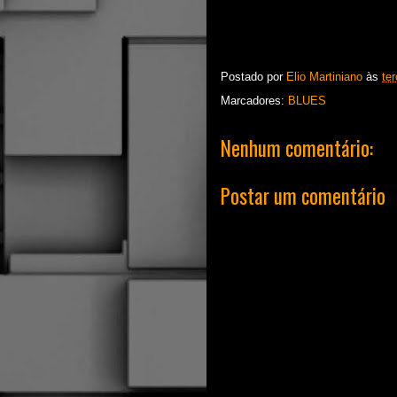
Postado por
Elio Martiniano
às
ter
Marcadores:
BLUES
Nenhum comentário:
Postar um comentário