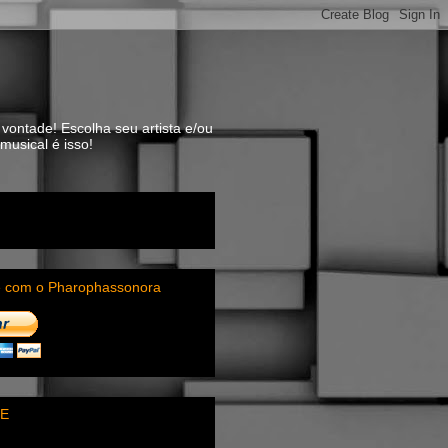
vontade! Escolha seu artista e/ou
usical é isso!
e com o Pharophassonora
E