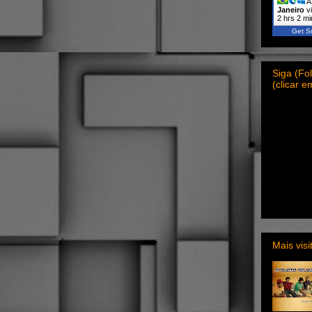
A 
Janeiro
vi
2 hrs 2 m
Get Sc
Siga (F
(clicar 
Mais vis