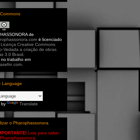
e Commons
PHASSONORA
de
rophassonora.com
é licenciado
a
Licença Creative Commons
ão-Vedada a criação de obras
as 3.0 Brasil
.
no trabalho em
asefm.com
.
e Language
 by
Translate
lizar o Pharophassonora
IMPORTANTE!
Leia para saber
 o Pharophassonora.