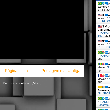
A 
Janeiro
vi
2 mins ag
A 
viewed "
P
HEIRLOO
A 
Californi
"
PHAROP
Eu…
"
22 
A 
viewed "
P
CRISTINA
A 
"
PHAROP
ago
A 
viewed "
P
Página inicial
Postagem mais antiga
ago
A 
viewed "
P
ago
r:
Postar comentários (Atom)
A 
Frontera,
"
PHARO
A 
"
PHAROP
Separate