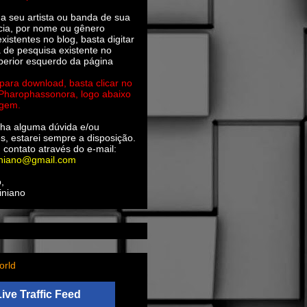
ha seu artista ou banda de sua
cia, por nome ou gênero
xistentes no blog, basta digitar
a de pesquisa existente no
perior esquerdo da página
 para download, basta clicar no
 Pharophassonora, logo abaixo
agem.
ha alguma dúvida e/ou
s, estarei sempre a disposição.
 contato através do e-mail:
iniano@gmail.com
,
iniano
orld
Live Traffic Feed