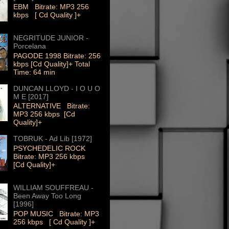
EBM Bitrate: MP3 256
kbps [ Cd Quality ]+
NEGRITUDE JUNIOR -
Porcelana
PAGODE 1998 Bitrate: 256
kbps [Cd Quality]+ Total
Time: 64 min
DUNCAN LLOYD - I O U O
M E [2017]
ALTERNATIVE Bitrate:
MP3 256 kbps [Cd
Quality]+
TOBRUK - Ad Lib [1972]
PSYCHEDELIC ROCK
Bitrate: MP3 256 kbps
[Cd Quality]+
WILLIAM SOUFFREAU -
Been Away Too Long
[1996]
POP MUSIC Bitrate: MP3
256 kbps [ Cd Quality ]+