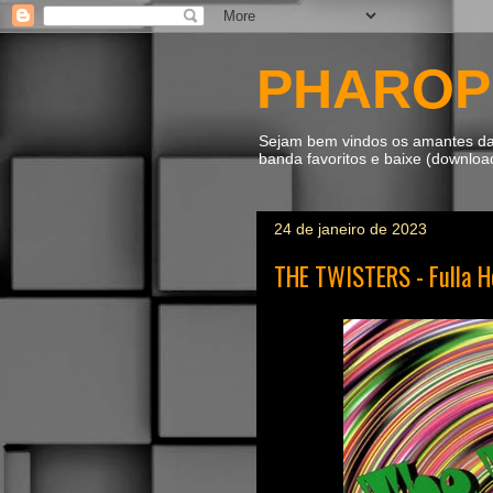
PHAROP
Sejam bem vindos os amantes da m
banda favoritos e baixe (downlo
24 de janeiro de 2023
THE TWISTERS - Fulla H