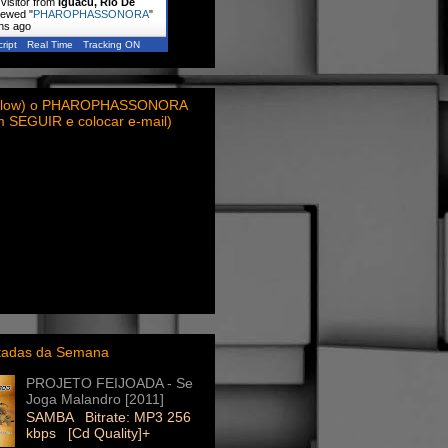
visitor from
Iguacu, Rio De
ewed "
PHAROPHASSONORA
"
ins ago
ript
Real Time
Tracking ON
ollow) o PHAROPHASSONORA
em SEGUIR e colocar e-mail)
itadas da Semana
PROJETO FEIJOADA - Se
Joga Malandro [2011]
SAMBA Bitrate: MP3 256
kbps [Cd Quality]+