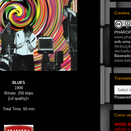
Creativ
PHARO
www.pha
sob um
Atribuiç
derivativ
Baseado 
www.dab
Translat
BLUES
1999
Bitrate: 256 kbps
Powered
[cd quality]+
Total Time: 50 min
Como uti
AVISO 
utilizar