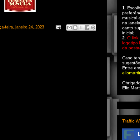
1
. Escol
preferên
musical e
na janel
ça-feira, janeiro 24, 2023
canto su
inicial;
2
.
O link
logotipo
da post
Caso ten
sugestõe
Entre em
eliomart
Obrigado
Elio Mart
Traffic W