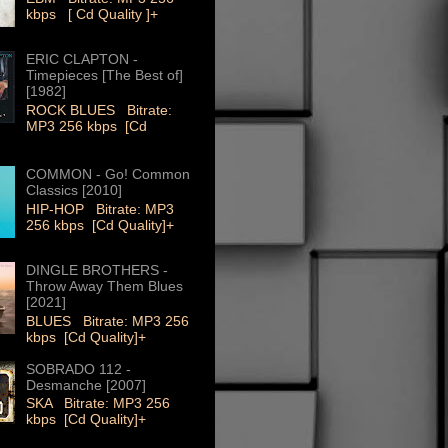
kbps [ Cd Quality ]+
ERIC CLAPTON -
Timepieces [The Best of]
[1982]
ROCK BLUES Bitrate:
MP3 256 kbps [Cd
COMMON - Go! Common
Classics [2010]
HIP-HOP Bitrate: MP3
256 kbps [Cd Quality]+
DINGLE BROTHERS -
Throw Away Them Blues
[2021]
BLUES Bitrate: MP3 256
kbps [Cd Quality]+
SOBRADO 112 -
Desmanche [2007]
SKA Bitrate: MP3 256
kbps [Cd Quality]+