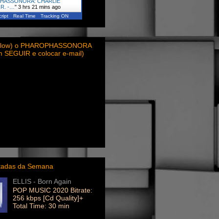
HASSONORA: CHARLIE
R. -…
"
3 hrs 21 mins ago
ript
Real Time
Tracking ON
ollow) o PHAROPHASSONORA
em SEGUIR e colocar e-mail)
itadas da Semana
ELLIS - Born Again
POP MUSIC 2020 Bitrate:
256 kbps [Cd Quality]+
Total Time: 30 min