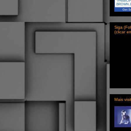
"
PHAROP
BROWN J
Get Sc
Siga (F
(clicar 
Mais vis