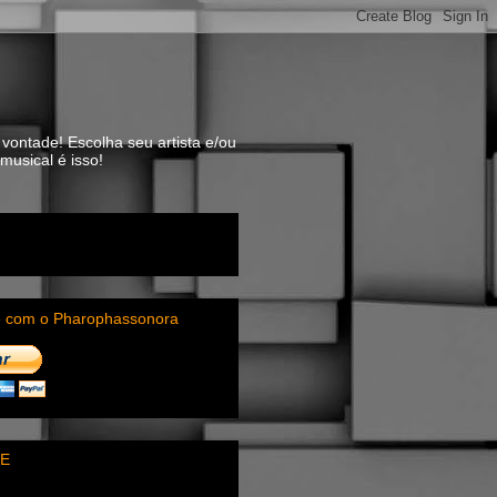
vontade! Escolha seu artista e/ou
usical é isso!
e com o Pharophassonora
E