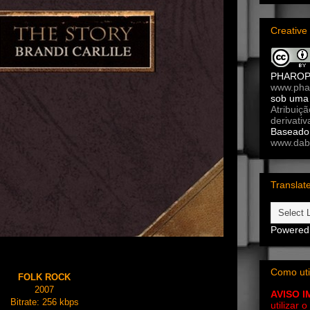
Creativ
PHARO
www.pha
sob um
Atribuiç
derivativ
Baseado 
www.dab
Translat
Powered
Como uti
FOLK ROCK
2007
AVISO 
Bitrate: 256 kbps
utilizar