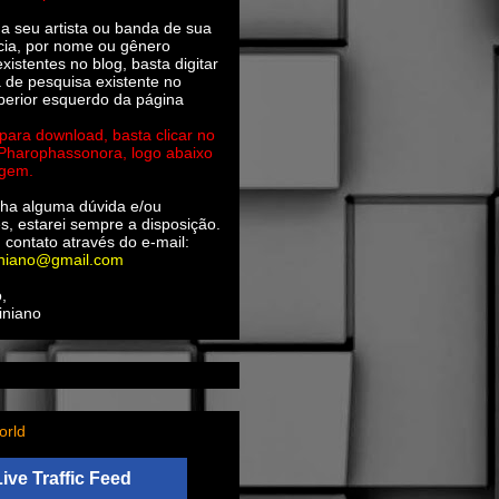
ha seu artista ou banda de sua
cia, por nome ou gênero
xistentes no blog, basta digitar
a de pesquisa existente no
perior esquerdo da página
 para download, basta clicar no
 Pharophassonora, logo abaixo
agem.
ha alguma dúvida e/ou
s, estarei sempre a disposição.
 contato através do e-mail:
iniano@gmail.com
,
iniano
orld
Live Traffic Feed