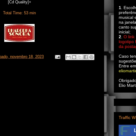
[Cd Quality]+
1
. Escol
preferên
Total Time: 53 min
musical e
na janel
canto su
inicial;
2
.
O link
logotipo
da post
Caso ten
bado, novembro 18, 2023
sugestõe
Entre em
eliomart
Obrigado
Elio Mart
Traffic W