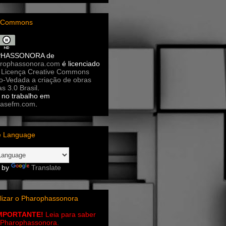
e Commons
PHASSONORA
de
rophassonora.com
é licenciado
a
Licença Creative Commons
ão-Vedada a criação de obras
as 3.0 Brasil
.
no trabalho em
asefm.com
.
e Language
 by
Translate
lizar o Pharophassonora
IMPORTANTE!
Leia para saber
 o Pharophassonora.