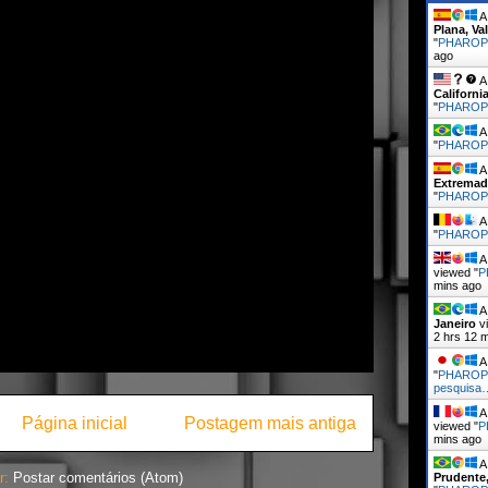
A 
Plana, V
"
PHAROP
ago
A 
Californi
"
PHARO
A 
"
PHARO
A 
Extremad
"
PHARO
A 
"
PHARO
A 
viewed "
P
mins ago
A 
Janeiro
vi
2 hrs 12 
A 
"
PHAROPH
pesquisa
A 
Página inicial
Postagem mais antiga
viewed "
P
mins ago
A 
r:
Postar comentários (Atom)
Prudente