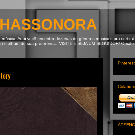
HASSONORA
úsica! Aqui você encontra dezenas de gêneros musicais pra curtir à 
ad) o álbum de sua preferência. VISITE E SEJA UM SEGUIDOR! Opção m
Pinterest
tory
Colabor
ADSENC