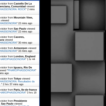
visitor from
Castello De La
alenciana, Comunidad
viewed
HASSONORA: ROCK
"
2 mins
visitor from
Mountain View,
a
viewed
PHASSONORA
"
22 mins ago
visitor from
Sao Paulo
viewed
PHASSONORA
"
22 mins ago
visitor from
Caceres,
ura
viewed
PHASSONORA
"
30 mins ago
visitor from
Antwerpen
viewed
PHASSONORA
"
33 mins ago
visitor from
London, England
HAROPHASSONORA
"
1 hr 45
visitor from
Iguacu, Rio De
ewed "
PHAROPHASSONORA
"
mins ago
visitor from
Tokyo
viewed
ASSONORA: Resultados da
…
"
2 hrs 37 mins ago
visitor from
Paris, Ile-de-france
HAROPHASSONORA
"
3 hrs 18
visitor from
Presidente
, Sao Paulo
viewed