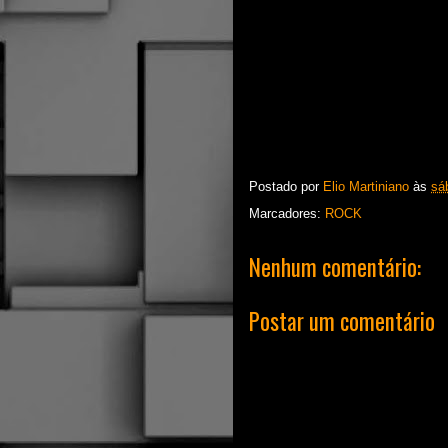
Postado por
Elio Martiniano
às
sá
Marcadores:
ROCK
Nenhum comentário:
Postar um comentário