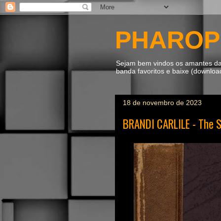
PHAROP
Sejam bem vindos os amantes da m
banda favoritos e baixe (downlo
18 de novembro de 2023
BRANDI CARLILE - The S