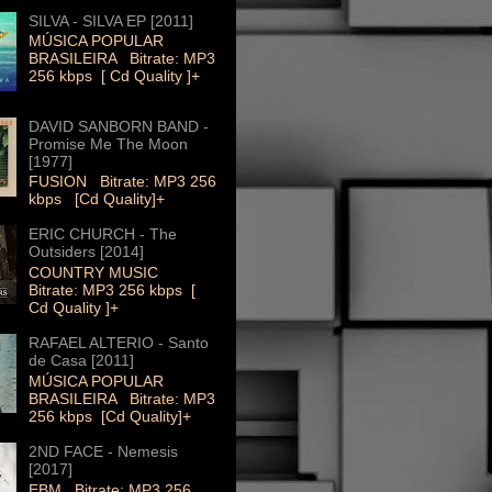
SILVA - SILVA EP [2011]
MÚSICA POPULAR
BRASILEIRA Bitrate: MP3
256 kbps [ Cd Quality ]+
DAVID SANBORN BAND -
Promise Me The Moon
[1977]
FUSION Bitrate: MP3 256
kbps [Cd Quality]+
ERIC CHURCH - The
Outsiders [2014]
COUNTRY MUSIC
Bitrate: MP3 256 kbps [
Cd Quality ]+
RAFAEL ALTERIO - Santo
de Casa [2011]
MÚSICA POPULAR
BRASILEIRA Bitrate: MP3
256 kbps [Cd Quality]+
2ND FACE - Nemesis
[2017]
EBM Bitrate: MP3 256