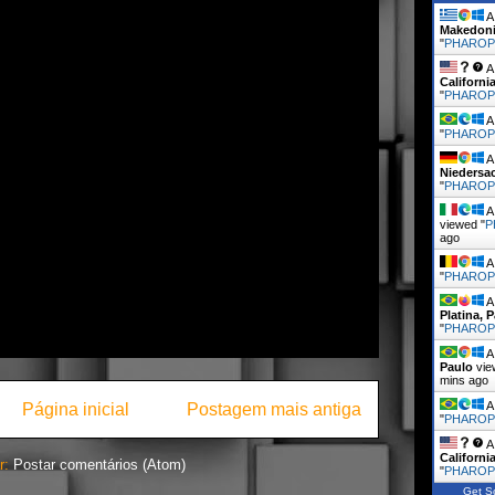
A 
Makedon
"
PHARO
A 
Californi
"
PHARO
A 
"
PHARO
A 
Niedersa
"
PHARO
A 
viewed "
P
ago
A 
"
PHARO
A 
Platina, 
"
PHARO
A 
Paulo
vie
mins ago
A 
Página inicial
Postagem mais antiga
"
PHARO
A 
Californi
r:
Postar comentários (Atom)
"
PHARO
Get Sc