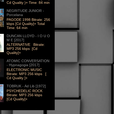
Cd Quality )+ Time: 84 min
NEGRITUDE JUNIOR -
Porcelana
PAGODE 1998 Bitrate: 256
kbps [Cd Quality]+ Total
Time: 64 min
DUNCAN LLOYD - I O U O
M E [2017]
ALTERNATIVE Bitrate:
MP3 256 kbps [Cd
Quality]+
ATOMIC CONVERSATION
- Hypnagogia [2017]
ELECTRONIC MUSIC
Bitrate: MP3 256 kbps [
Cd Quality ]+
TOBRUK - Ad Lib [1972]
PSYCHEDELIC ROCK
Bitrate: MP3 256 kbps
[Cd Quality]+