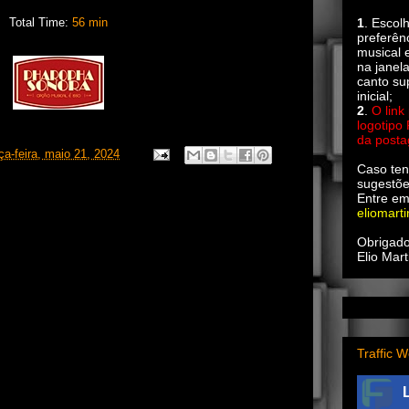
Total Time:
56 min
1
. Escol
preferên
musical e
na janel
canto su
inicial;
2
.
O link
logotipo
da post
rça-feira, maio 21, 2024
Caso ten
sugestõe
Entre em
eliomart
Obrigado
Elio Mart
Traffic W