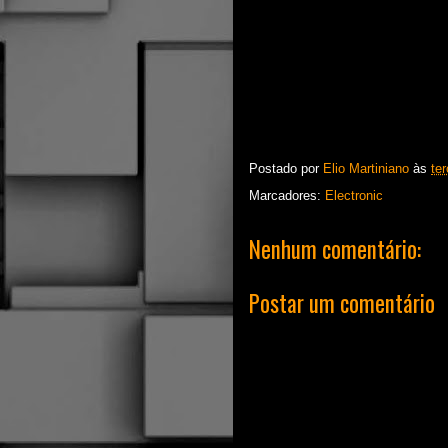
Postado por
Elio Martiniano
às
te
Marcadores:
Electronic
Nenhum comentário:
Postar um comentário