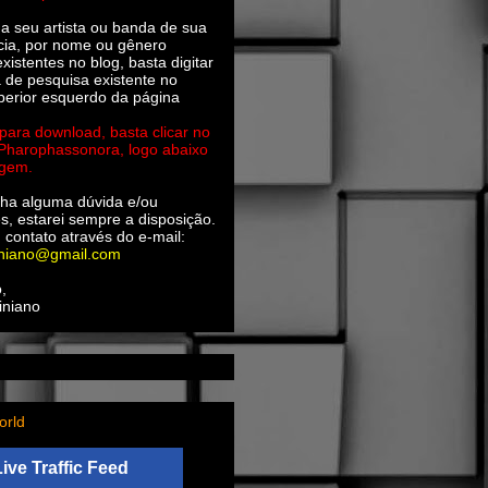
ha seu artista ou banda de sua
cia, por nome ou gênero
xistentes no blog, basta digitar
a de pesquisa existente no
perior esquerdo da página
 para download, basta clicar no
 Pharophassonora, logo abaixo
agem.
ha alguma dúvida e/ou
s, estarei sempre a disposição.
 contato através do e-mail:
iniano@gmail.com
,
iniano
orld
Live Traffic Feed