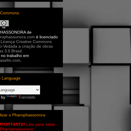
e Commons
PHASSONORA
de
rophassonora.com
é licenciado
a
Licença Creative Commons
ão-Vedada a criação de obras
as 3.0 Brasil
.
no trabalho em
asefm.com
.
e Language
 by
Translate
lizar o Pharophassonora
IMPORTANTE!
Leia para saber
 o Pharophassonora.