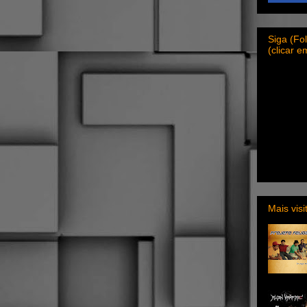
Siga (F
(clicar 
Mais vis