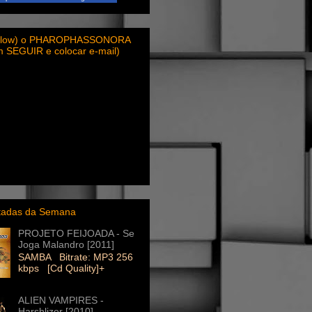
ollow) o PHAROPHASSONORA
em SEGUIR e colocar e-mail)
itadas da Semana
PROJETO FEIJOADA - Se
Joga Malandro [2011]
SAMBA Bitrate: MP3 256
kbps [Cd Quality]+
ALIEN VAMPIRES -
Harshlizer [2010]