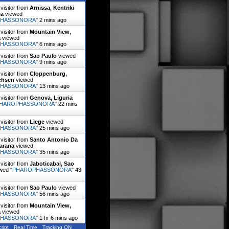
visitor from
Arnissa, Kentriki
ia
viewed
PHASSONORA
"
2 mins ago
visitor from
Mountain View,
a
viewed
PHASSONORA
"
6 mins ago
visitor from
Sao Paulo
viewed
PHASSONORA
"
9 mins ago
visitor from
Cloppenburg,
chsen
viewed
PHASSONORA
"
13 mins ago
visitor from
Genova, Liguria
HAROPHASSONORA
"
22 mins
visitor from
Liege
viewed
PHASSONORA
"
25 mins ago
visitor from
Santo Antonio Da
Parana
viewed
PHASSONORA
"
35 mins ago
visitor from
Jaboticabal, Sao
wed "
PHAROPHASSONORA
"
43
visitor from
Sao Paulo
viewed
PHASSONORA
"
56 mins ago
visitor from
Mountain View,
a
viewed
PHASSONORA
"
1 hr 6 mins ago
ript
Real Time
Tracking ON