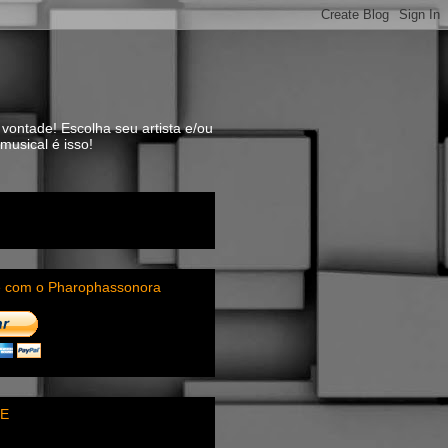
vontade! Escolha seu artista e/ou
usical é isso!
e com o Pharophassonora
E