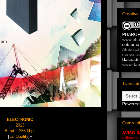
Creativ
PHARO
www.pha
sob um
Atribuiç
derivativ
Baseado 
www.dab
Translat
Powered
ELECTRONIC
Como uti
2013
Bitrate
:
256 kbps
AVISO 
[
Cd Quality
]+
utilizar