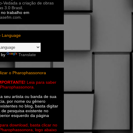
ão-Vedada a criação de obras
as 3.0 Brasil
.
no trabalho em
asefm.com
.
e Language
 by
Translate
lizar o Pharophassonora
IMPORTANTE!
Leia para saber
 o Pharophassonora.
ha seu artista ou banda de sua
cia, por nome ou gênero
xistentes no blog, basta digitar
a de pesquisa existente no
perior esquerdo da página
 para download, basta clicar no
 Pharophassonora, logo abaixo