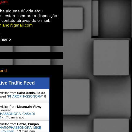
agem.
ha alguma dúvida e/ou
s, estarei sempre a disposição.
 contato através do e-mail:
iniano@gmail.com
,
iniano
orld
Live Traffic Feed
visitor from
Saint-denis, Ile-de-
wed "
PHAROPHASSONORA
"
8
visitor from
Mountain View,
a
viewed
HASSONORA: CASA DI
O -…
"
8 mins ago
visitor from
Hazro, Punjab
HAROPHASSONORA: MIKE
- Courage…
"
9 mins ago