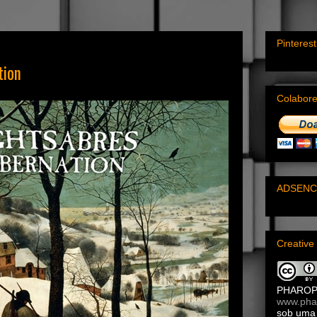
Pinterest
tion
Colabor
ADSENC
Creativ
PHARO
www.pha
sob um