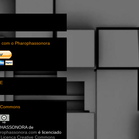
e com o Pharophassonora
E
e Commons
PHASSONORA
de
rophassonora.com
é licenciado
a
Licença Creative Commons