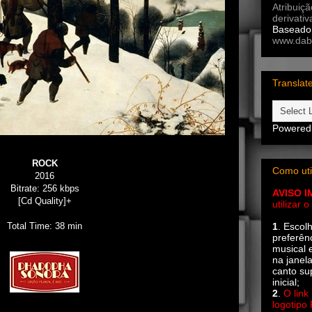
Atribuiç
derivativ
Baseado 
www.dab
Translat
Powered
ROCK
Como uti
2016
Bitrate: 256 kbps
AVISO 
[Cd Quality]+
utilizar
Total Time: 38 min
1
. Escol
preferên
musical e
na janel
canto su
inicial;
2
.
O link
logotipo