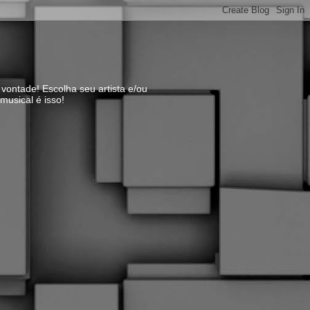
vontade! Escolha seu artista e/ou
usical é isso!