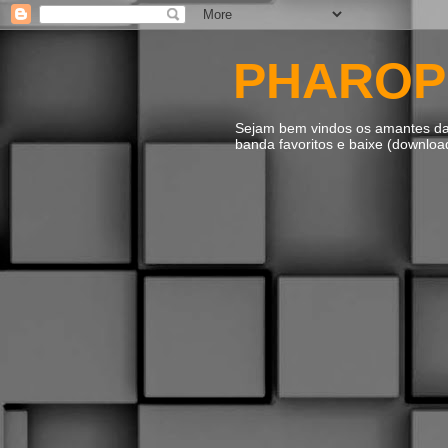
PHAROP
Sejam bem vindos os amantes da m
banda favoritos e baixe (downlo