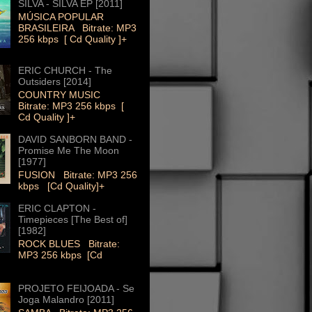
SILVA - SILVA EP [2011]
MÚSICA POPULAR
BRASILEIRA Bitrate: MP3
256 kbps [ Cd Quality ]+
ERIC CHURCH - The
Outsiders [2014]
COUNTRY MUSIC
Bitrate: MP3 256 kbps [
Cd Quality ]+
DAVID SANBORN BAND -
Promise Me The Moon
[1977]
FUSION Bitrate: MP3 256
kbps [Cd Quality]+
ERIC CLAPTON -
Timepieces [The Best of]
[1982]
ROCK BLUES Bitrate:
MP3 256 kbps [Cd
PROJETO FEIJOADA - Se
Joga Malandro [2011]