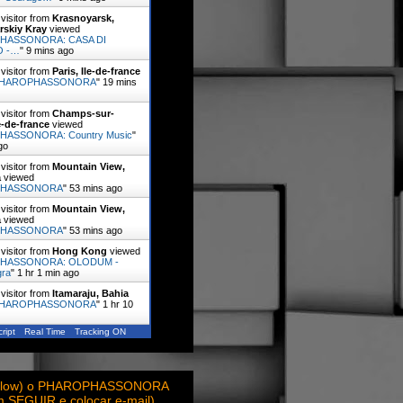
visitor from
Krasnoyarsk,
rskiy Kray
viewed
HASSONORA: CASA DI
O -…
"
9 mins ago
visitor from
Paris, Ile-de-france
HAROPHASSONORA
"
19 mins
visitor from
Champs-sur-
e-de-france
viewed
ASSONORA: Country Music
"
go
visitor from
Mountain View,
a
viewed
PHASSONORA
"
53 mins ago
visitor from
Mountain View,
a
viewed
PHASSONORA
"
53 mins ago
visitor from
Hong Kong
viewed
HASSONORA: OLODUM -
ra
"
1 hr 1 min ago
visitor from
Itamaraju, Bahia
HAROPHASSONORA
"
1 hr 10
ript
Real Time
Tracking ON
ollow) o PHAROPHASSONORA
em SEGUIR e colocar e-mail)