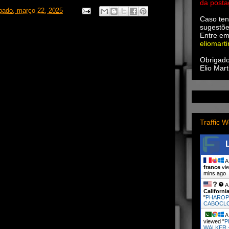
da post
bado, março 22, 2025
Caso ten
sugestõe
Entre em
eliomart
Obrigado
Elio Mart
Traffic W
A 
france
vie
mins ago
A 
Californi
"
PHAROP
CABOCL
A 
viewed "
P
WALKER 