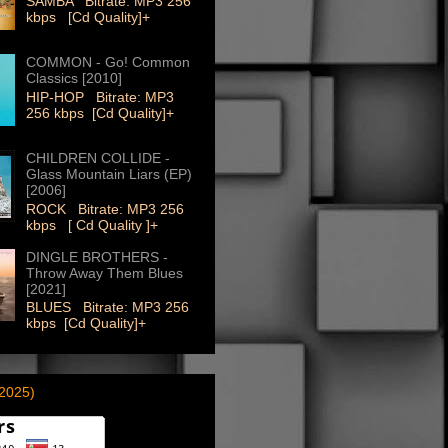
SAMBA Bitrate: MP3 256
kbps [Cd Quality]+
COMMON - Go! Common
Classics [2010]
HIP-HOP Bitrate: MP3
256 kbps [Cd Quality]+
CHILDREN COLLIDE -
Glass Mountain Liars (EP)
[2006]
ROCK Bitrate: MP3 256
kbps [ Cd Quality ]+
DINGLE BROTHERS -
Throw Away Them Blues
[2021]
BLUES Bitrate: MP3 256
kbps [Cd Quality]+
(2025)