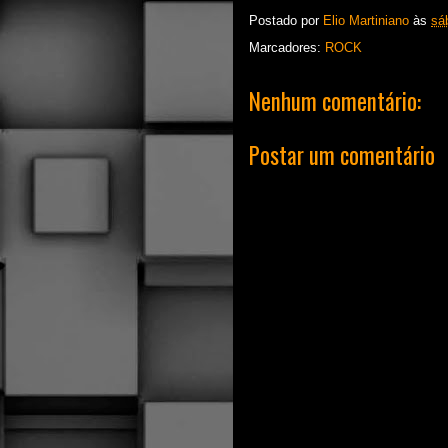
Postado por
Elio Martiniano
às
sá
Marcadores:
ROCK
Nenhum comentário:
Postar um comentário