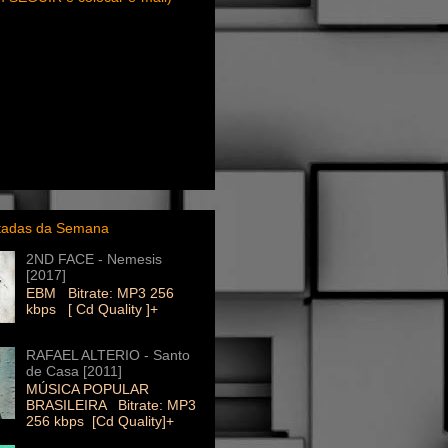
itadas da Semana
2ND FACE - Nemesis
[2017]
EBM Bitrate: MP3 256
kbps [ Cd Quality ]+
RAFAEL ALTERIO - Santo
de Casa [2011]
MÚSICA POPULAR
BRASILEIRA Bitrate: MP3
256 kbps [Cd Quality]+