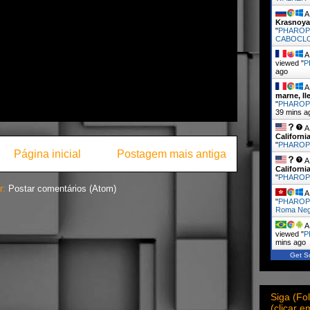
A 
Krasnoya
"
PHAROP
CABOCL
A 
viewed "
P
ago
A 
marne, Il
"
PHAROPH
39 mins a
A 
Californi
"
PHARO
Página inicial
Postagem mais antiga
A 
Californi
"
PHARO
r:
Postar comentários (Atom)
A 
"
PHAROP
Roma Neg
A 
viewed "
P
mins ago
Get Sc
Siga (F
(clicar 