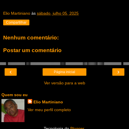
Elio Martiniano
às
sábado, julho 05, 2025
Compartilhar
Nenhum comentário:
Postar um comentário
‹
›
Página inicial
Ver versão para a web
Quem sou eu
Elio Martiniano
Ver meu perfil completo
Tecnologia do
Blogger
.