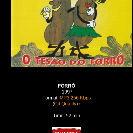
FORRÓ
1997
Format:
MP3
256 Kbps
(
Cd Quality
)+
Time: 52 min