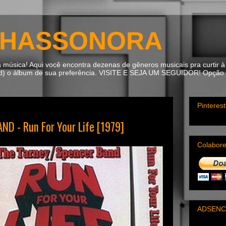
HASSONORA
úsica! Aqui você encontra dezenas de gêneros musicais pra curtir à 
ad) o álbum de sua preferência. VISITE E SEJA UM SEGUIDOR! Opção m
Pinterest
D - Run For Your Life [1979]
Colabor
ADSENC