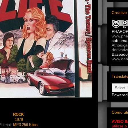
Creativ
PHARO
www.pha
sob um
Atribuiç
derivativ
Baseado 
www.dab
Translat
Powered
Como uti
ROCK
1979
AVISO 
Format:
MP3
256 Kbps
utilizar