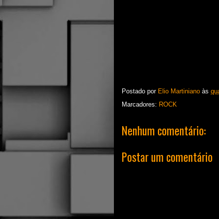
Postado por
Elio Martiniano
às
qua
Marcadores:
ROCK
Nenhum comentário:
Postar um comentário