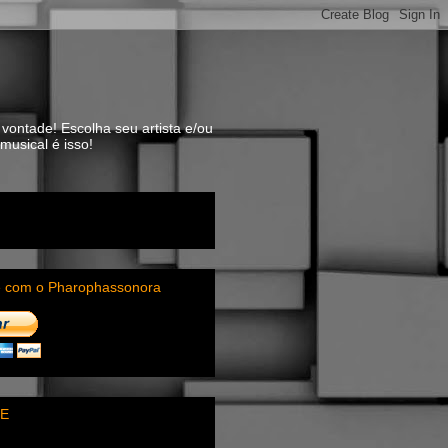
vontade! Escolha seu artista e/ou
usical é isso!
e com o Pharophassonora
E