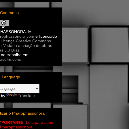
e Commons
PHASSONORA
de
rophassonora.com
é licenciado
a
Licença Creative Commons
ão-Vedada a criação de obras
as 3.0 Brasil
.
no trabalho em
asefm.com
.
e Language
 by
Translate
lizar o Pharophassonora
IMPORTANTE!
Leia para saber
 o Pharophassonora.