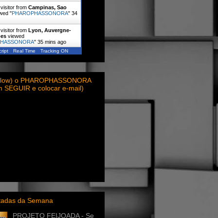
visitor from
Campinas, Sao
wed "
PHAROPHASSONORA
"
34
visitor from
Lyon, Auvergne-
pes
viewed
PHASSONORA
"
35 mins ago
ript
Real Time
Tracking ON
ollow) o PHAROPHASSONORA
em SEGUIR e colocar e-mail)
itadas da Semana
PROJETO FEIJOADA - Se