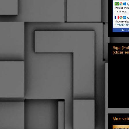
A 
Paulo
vie
mins ago
A 
rhone-al
"
PHARO
Get Sc
Siga (F
(clicar 
Mais vis