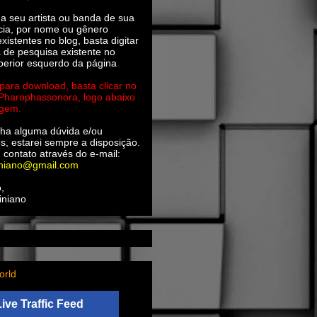
ha seu artista ou banda de sua
cia, por nome ou gênero
xistentes no blog, basta digitar
a de pesquisa existente no
perior esquerdo da página
 para download, basta clicar no
 Pharophassonora, logo abaixo
agem.
ha alguma dúvida e/ou
s, estarei sempre a disposição.
 contato através do e-mail:
iniano@gmail.com
,
iniano
orld
Live Traffic Feed