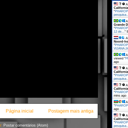
A 
Californi
"
PHAROPH
pesquisa
A 
Grande D
"
PHAROP
12 de…
"
A 
Noord-ho
"
PHAROP
VIJANA 
A 
viewed "
P
ago
A 
Californi
"
PHAROPH
pesquisa
A 
Californi
"
PHAROPH
mins ago
A 
"
PHAROP
ago
Página inicial
Postagem mais antiga
A 
Californi
"
PHAROPH
r:
Postar comentários (Atom)
pesquisa