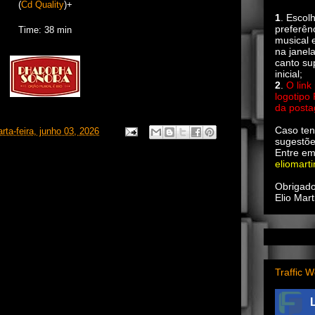
(
Cd Quality
)+
1
. Escol
preferên
Time: 38 min
musical e
na janel
canto su
inicial;
2
.
O link
logotipo
da post
Caso ten
rta-feira, junho 03, 2026
sugestõe
Entre em
eliomart
Obrigado
Elio Mart
Traffic W