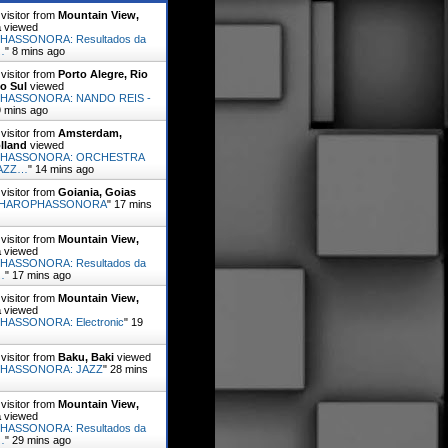
visitor from
Mountain View,
a
viewed
ASSONORA: Resultados da
…
"
8 mins ago
visitor from
Porto Alegre, Rio
o Sul
viewed
HASSONORA: NANDO REIS -
9 mins ago
visitor from
Amsterdam,
lland
viewed
HASSONORA: ORCHESTRA
JAZZ…
"
14 mins ago
visitor from
Goiania, Goias
HAROPHASSONORA
"
17 mins
visitor from
Mountain View,
a
viewed
ASSONORA: Resultados da
…
"
17 mins ago
visitor from
Mountain View,
a
viewed
ASSONORA: Electronic
"
19
visitor from
Baku, Baki
viewed
HASSONORA: JAZZ
"
28 mins
visitor from
Mountain View,
a
viewed
ASSONORA: Resultados da
…
"
29 mins ago