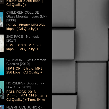
Bitrate: MP3 256 kbps [
Cd Quality ]+
CHILDREN COLLIDE -
Glass Mountain Liars (EP)
[2006]
ROCK Bitrate: MP3 256
kbps [ Cd Quality ]+
2ND FACE - Nemesis
[2017]
EBM Bitrate: MP3 256
kbps [ Cd Quality ]+
COMMON - Go! Common
Classics [2010]
HIP-HOP Bitrate: MP3
256 kbps [Cd Quality]+
HORSLIPS - Biography -
Disc One [2013]
FOLK ROCK 2013
Format: MP3 256 Kbps (
Cd Quality )+ Time: 84 min
NEGRITUDE JUNIOR -