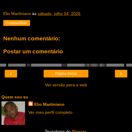
Elio Martiniano
às
sábado, julho 04, 2026
Compartilhar
Nenhum comentário:
Postar um comentário
‹
›
Página inicial
Ver versão para a web
Quem sou eu
Elio Martiniano
Ver meu perfil completo
Tecnologia do
Blogger
.