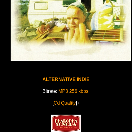
ALTERNATIVE INDIE
Bitrate:
MP3 256 kbps
[
Cd Quality
]+