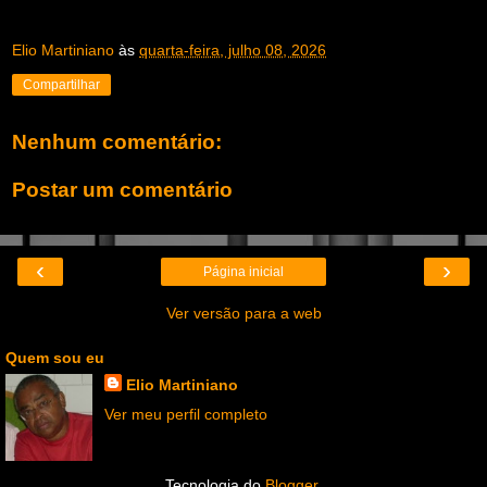
Elio Martiniano
às
quarta-feira, julho 08, 2026
Compartilhar
Nenhum comentário:
Postar um comentário
‹
›
Página inicial
Ver versão para a web
Quem sou eu
Elio Martiniano
Ver meu perfil completo
Tecnologia do
Blogger
.