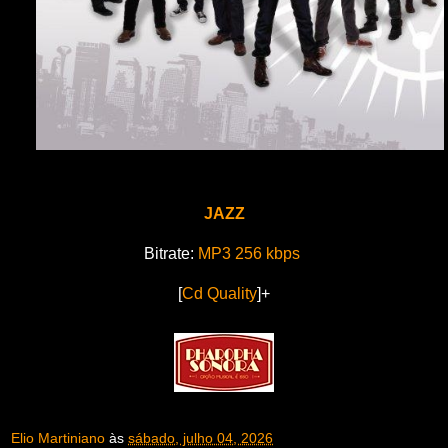
JAZZ
Bitrate:
MP3 256 kbps
[
Cd Quality
]+
Elio Martiniano
às
sábado, julho 04, 2026