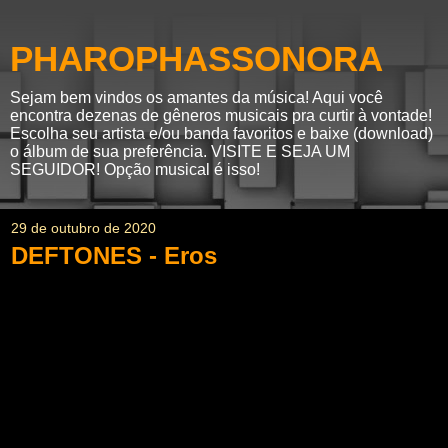
PHAROPHASSONORA
Sejam bem vindos os amantes da música! Aqui você
encontra dezenas de gêneros musicais pra curtir à vontade!
Escolha seu artista e/ou banda favoritos e baixe (download)
o álbum de sua preferência. VISITE E SEJA UM
SEGUIDOR! Opção musical é isso!
29 de outubro de 2020
DEFTONES - Eros