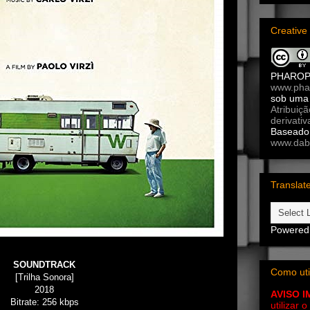
Creativ
PHARO
www.pha
sob um
Atribuiç
derivativ
Baseado 
www.dab
Translat
Powered
SOUNDTRACK
Como uti
[Trilha Sonora]
2018
AVISO 
Bitrate: 256 kbps
utilizar