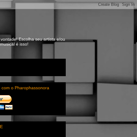
vontade! Escolha seu artista e/ou
usical é isso!
e com o Pharophassonora
E