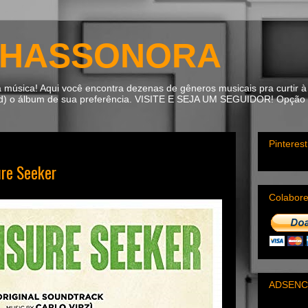
HASSONORA
úsica! Aqui você encontra dezenas de gêneros musicais pra curtir à 
ad) o álbum de sua preferência. VISITE E SEJA UM SEGUIDOR! Opção m
Pinterest
ure Seeker
Colabor
ADSENC