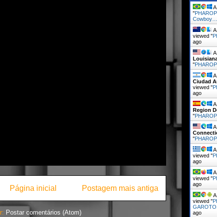
A 
"
PHAROP
Cowboy
A 
viewed "
P
ago
A 
Louisian
"
PHARO
A 
Ciudad A
viewed "
P
ago
A 
Region D
"
PHARO
A 
Connecti
"
PHARO
A 
viewed "
P
ago
A 
viewed "
P
ago
Página inicial
Postagem mais antiga
A 
viewed "
P
GAROTOS
r:
Postar comentários (Atom)
ago