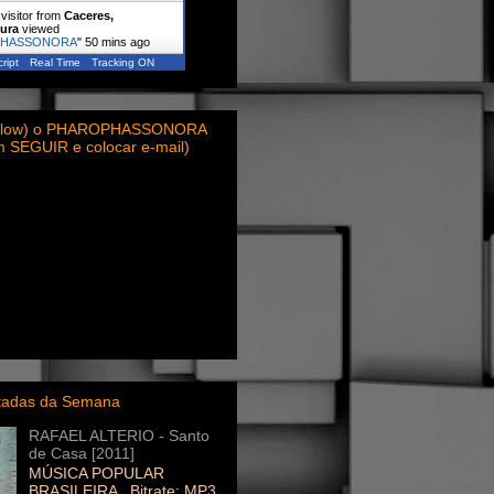
visitor from
Caceres,
ura
viewed
PHASSONORA
"
50 mins ago
ript
Real Time
Tracking ON
ollow) o PHAROPHASSONORA
em SEGUIR e colocar e-mail)
itadas da Semana
RAFAEL ALTERIO - Santo
de Casa [2011]
MÚSICA POPULAR
BRASILEIRA Bitrate: MP3