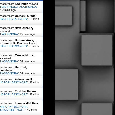
visitor from
Sao Paulo
viewed
HASSONORA: ASA BRANCA -
…
"
2 mins ago
visitor from
Oamaru, Otago
HAROPHASSONORA
"
13 mins
visitor from
New Orleans,
a
viewed
PHASSONORA
"
15 mins ago
visitor from
Buenos Aires,
utonoma De Buenos Aires
HAROPHASSONORA
"
18 mins
visitor from
Murcia, Murcia,
e
viewed
PHASSONORA
"
34 mins ago
visitor from
Hartford,
cut
viewed
PHASSONORA
"
34 mins ago
visitor from
Athens, Attiki
HAROPHASSONORA
"
37 mins
visitor from
Curitiba, Parana
HAROPHASSONORA
"
37 mins
visitor from
Igarape Miri, Para
HAROPHASSONORA:
 PODRES - Mais…
"
42 mins