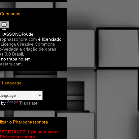
e Commons
PHASSONORA
de
rophassonora.com
é licenciado
a
Licença Creative Commons
ão-Vedada a criação de obras
as 3.0 Brasil
.
no trabalho em
asefm.com
.
e Language
 by
Translate
lizar o Pharophassonora
IMPORTANTE!
Leia para saber
 o Pharophassonora.