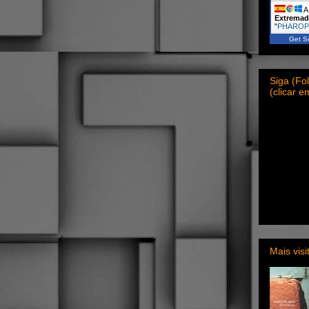
A 
Extremad
"
PHARO
Get Sc
Siga (F
(clicar 
Mais vis