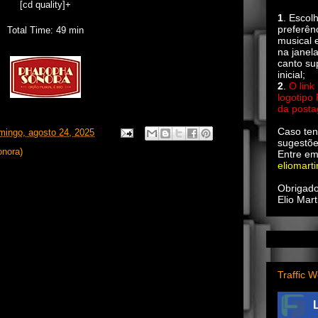
[cd quality]+
1
. Escol
preferên
Total Time: 49 min
musical e
na janel
canto su
inicial;
2
.
O link
logotipo
da post
Caso ten
mingo, agosto 24, 2025
sugestõe
onora)
Entre em
eliomart
Obrigado
Elio Mart
Traffic W