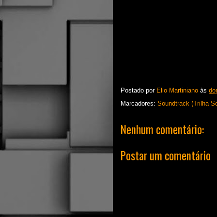
Postado por
Elio Martiniano
às
do
Marcadores:
Soundtrack (Trilha S
Nenhum comentário:
Postar um comentário