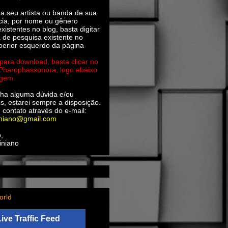
ha seu artista ou banda de sua
cia, por nome ou gênero
xistentes no blog, basta digitar
a de pesquisa existente no
perior esquerdo da página
 para download, basta clicar no
 Pharophassonora, logo abaixo
agem.
ha alguma dúvida e/ou
s, estarei sempre a disposição.
 contato através do e-mail:
iniano@gmail.com
,
iniano
orld
Live Traffic Feed