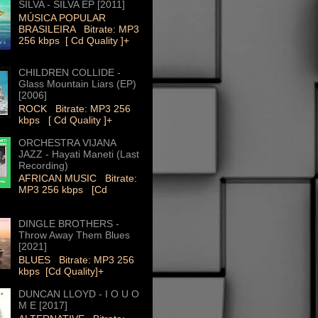
SILVA - SILVA EP [2011]
MÚSICA POPULAR
BRASILEIRA Bitrate: MP3
256 kbps [ Cd Quality ]+
CHILDREN COLLIDE -
Glass Mountain Liars (EP)
[2006]
ROCK Bitrate: MP3 256
kbps [ Cd Quality ]+
ORCHESTRA VIJANA
JAZZ - Hayati Maneti (Last
Recording)
AFRICAN MUSIC Bitrate:
MP3 256 kbps [Cd
DINGLE BROTHERS -
Throw Away Them Blues
[2021]
BLUES Bitrate: MP3 256
kbps [Cd Quality]+
DUNCAN LLOYD - I O U O
M E [2017]