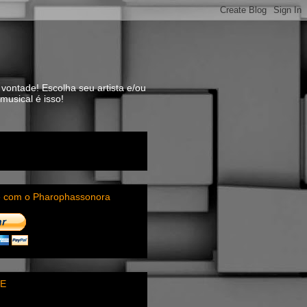
vontade! Escolha seu artista e/ou
usical é isso!
e com o Pharophassonora
E