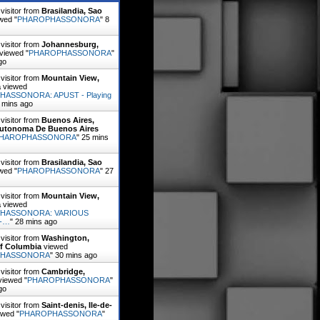
visitor from
Brasilandia, Sao
wed "
PHAROPHASSONORA
"
8
visitor from
Johannesburg,
viewed "
PHAROPHASSONORA
"
go
visitor from
Mountain View,
a
viewed
ASSONORA: APUST - Playing
 mins ago
visitor from
Buenos Aires,
utonoma De Buenos Aires
HAROPHASSONORA
"
25 mins
visitor from
Brasilandia, Sao
wed "
PHAROPHASSONORA
"
27
visitor from
Mountain View,
a
viewed
HASSONORA: VARIOUS
 -…
"
28 mins ago
visitor from
Washington,
Of Columbia
viewed
PHASSONORA
"
30 mins ago
visitor from
Cambridge,
iewed "
PHAROPHASSONORA
"
go
visitor from
Saint-denis, Ile-de-
wed "
PHAROPHASSONORA
"