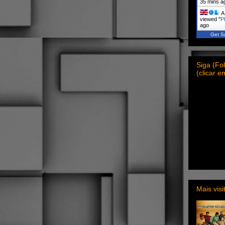
35 mins a
A 
viewed "
P
ago
Get Sc
Siga (F
(clicar 
Mais vis