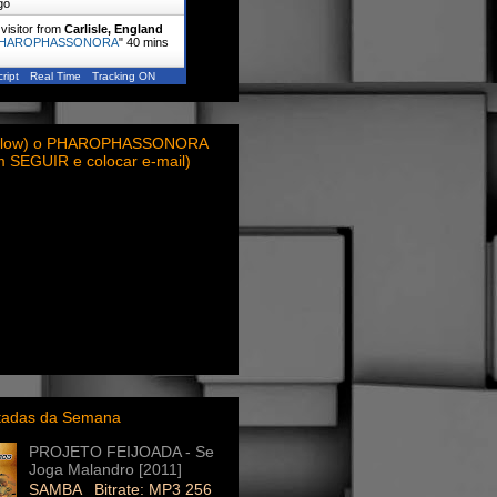
go
visitor from
Carlisle, England
HAROPHASSONORA
"
41 mins
ript
Real Time
Tracking ON
ollow) o PHAROPHASSONORA
em SEGUIR e colocar e-mail)
itadas da Semana
PROJETO FEIJOADA - Se
Joga Malandro [2011]
SAMBA Bitrate: MP3 256