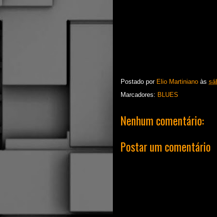
Postado por
Elio Martiniano
às
sá
Marcadores:
BLUES
Nenhum comentário:
Postar um comentário