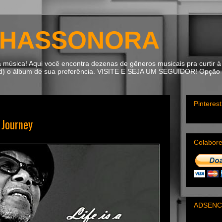
HASSONORA
úsica! Aqui você encontra dezenas de gêneros musicais pra curtir à 
ad) o álbum de sua preferência. VISITE E SEJA UM SEGUIDOR! Opção m
Pinterest
 Journey
Colabor
ADSENC