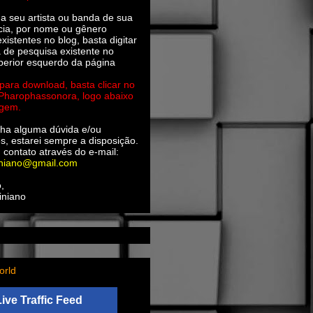
ha seu artista ou banda de sua
cia, por nome ou gênero
xistentes no blog, basta digitar
a de pesquisa existente no
perior esquerdo da página
 para download, basta clicar no
 Pharophassonora, logo abaixo
agem.
ha alguma dúvida e/ou
s, estarei sempre a disposição.
 contato através do e-mail:
iniano@gmail.com
,
iniano
orld
Live Traffic Feed