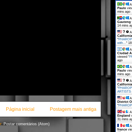
A 
Paulo
vie
mins ago
A 
Gauteng
14 mins a
A 
Californi
"
PHAROPH
with…
"
18
A 
Ciudad A
viewed "
P
ago
A 
Paulo
vie
mins ago
A 
Californi
"
PHAROP
ARTISTS
A 
District 
"
PHARO
Página inicial
Postagem mais antiga
A 
England
v
31 mins a
r:
Postar comentários (Atom)
A 
france
vie