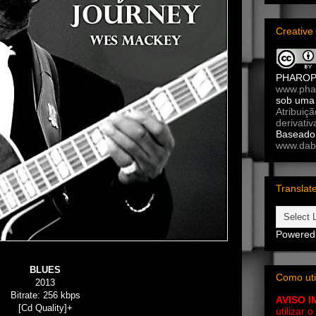
Creativ
PHARO
www.pha
sob um
Atribuiç
derivativ
Baseado 
www.dab
Translat
Powered
BLUES
Como uti
2013
Bitrate: 256 kbps
AVISO 
[Cd Quality]+
utilizar