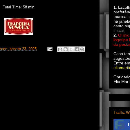
Total Time: 58 min
1
. Escol
preferên
musical e
na janel
canto su
inicial;
2
.
O link
logotipo
da post
bado, agosto 23, 2025
Caso ten
sugestõe
Entre em
eliomart
Obrigado
Elio Mart
Traffic W