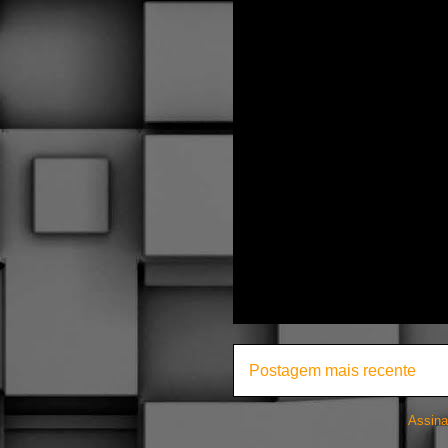
Postagem mais recente
Assina