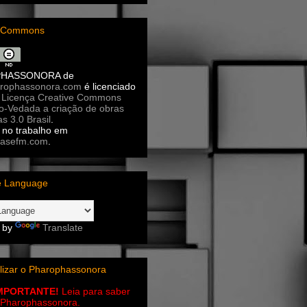
e Commons
PHASSONORA
de
rophassonora.com
é licenciado
a
Licença Creative Commons
ão-Vedada a criação de obras
as 3.0 Brasil
.
no trabalho em
asefm.com
.
e Language
 by
Translate
lizar o Pharophassonora
IMPORTANTE!
Leia para saber
 o Pharophassonora.