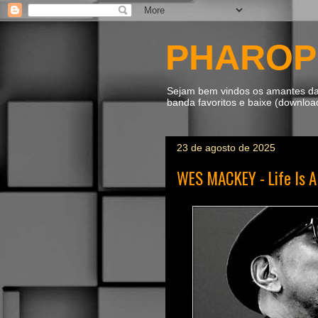
PHAROP
Sejam bem vindos os amantes da m
banda favoritos e baixe (downlo
23 de agosto de 2025
WES MACKEY - Life Is A