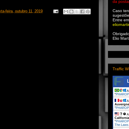
da post
Caso ten
xta-feira, outubro 11, 2019
sugestõe
Entre em
eliomart
Obrigado
Elio Mart
Traffic W
A 
"
PHARO
A 
Auvergne
"
PHARO
A 
Californi
"
PHAROP
The Law