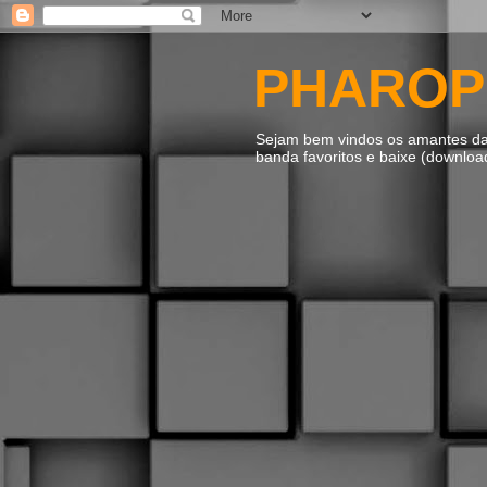
PHAROP
Sejam bem vindos os amantes da m
banda favoritos e baixe (downlo