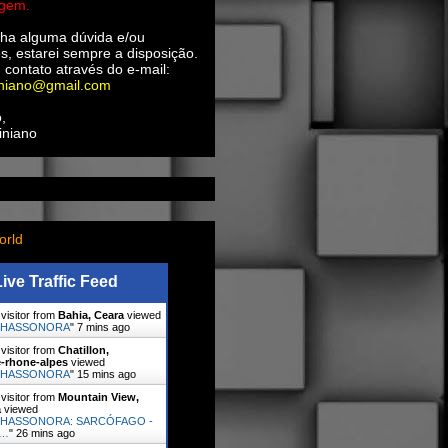
agem.
ha alguma dúvida e/ou
s, estarei sempre a disposição.
 contato através do e-mail:
iniano@gmail.com
,
iniano
orld
Live Traffic Feed
visitor from
Bahia, Ceara
viewed
PHASSONORA
"
7 mins ago
visitor from
Chatillon,
-rhone-alpes
viewed
PHASSONORA
"
15 mins ago
visitor from
Mountain View,
a
viewed
HASSONORA: SARCÓFAGO -
s…
"
26 mins ago