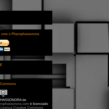
e com o Pharophassonora
E
e Commons
PHASSONORA
de
rophassonora.com
é licenciado
a
Licença Creative Commons