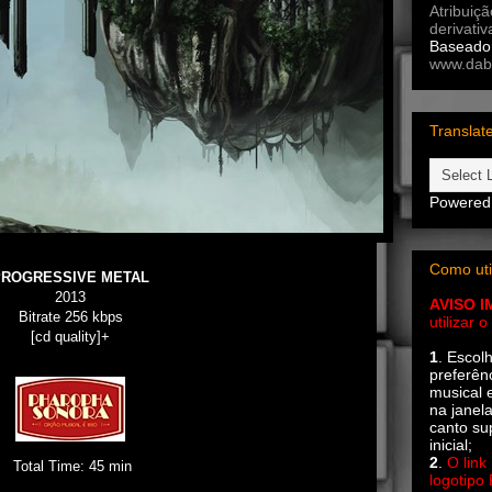
Atribuiç
derivativ
Baseado 
www.dab
Translat
Powered
Como uti
PROGRESSIVE METAL
2013
AVISO 
Bitrate 256 kbps
utilizar
[cd quality]+
1
. Escol
preferên
musical e
na janel
canto su
inicial;
2
.
O link
Total Time: 45 min
logotipo