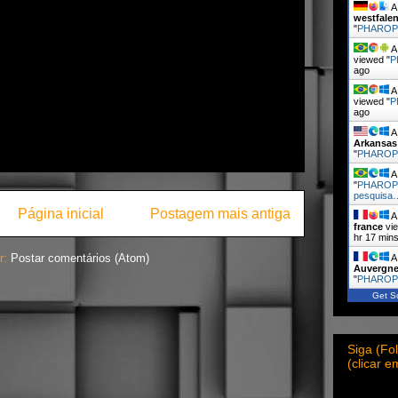
A 
westfale
"
PHARO
A 
viewed "
P
ago
A 
viewed "
P
ago
A 
Arkansas
"
PHARO
A 
"
PHAROPH
pesquisa
Página inicial
Postagem mais antiga
A 
france
vie
hr 17 min
r:
Postar comentários (Atom)
A 
Auvergne
"
PHARO
Get Sc
Siga (F
(clicar 