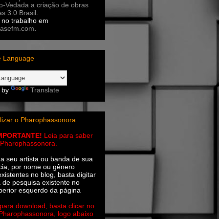
ão-Vedada a criação de obras
as 3.0 Brasil
.
no trabalho em
asefm.com
.
e Language
 by
Translate
lizar o Pharophassonora
IMPORTANTE!
Leia para saber
 o Pharophassonora.
ha seu artista ou banda de sua
cia, por nome ou gênero
xistentes no blog, basta digitar
a de pesquisa existente no
perior esquerdo da página
 para download, basta clicar no
 Pharophassonora, logo abaixo