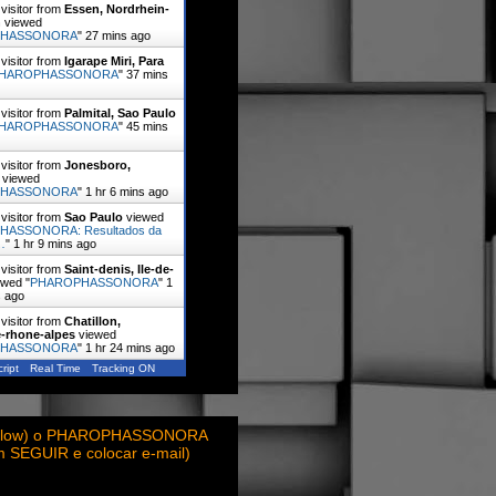
visitor from
Essen, Nordrhein-
n
viewed
PHASSONORA
"
27 mins ago
visitor from
Igarape Miri, Para
HAROPHASSONORA
"
37 mins
visitor from
Palmital, Sao Paulo
HAROPHASSONORA
"
46 mins
visitor from
Jonesboro,
viewed
PHASSONORA
"
1 hr 6 mins ago
visitor from
Sao Paulo
viewed
ASSONORA: Resultados da
…
"
1 hr 9 mins ago
visitor from
Saint-denis, Ile-de-
wed "
PHAROPHASSONORA
"
1
s ago
visitor from
Chatillon,
-rhone-alpes
viewed
PHASSONORA
"
1 hr 24 mins ago
ript
Real Time
Tracking ON
ollow) o PHAROPHASSONORA
em SEGUIR e colocar e-mail)