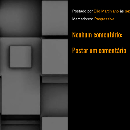
Postado por
Elio Martiniano
às
se
Marcadores:
Progressive
Nenhum comentário:
Postar um comentário