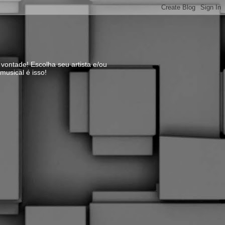
vontade! Escolha seu artista e/ou
usical é isso!