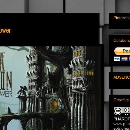
Pinterest
ower
Colabor
ADSENC
Creativ
PHARO
www.pha
sob um