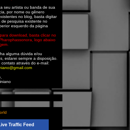
ha seu artista ou banda de sua
cia, por nome ou gênero
xistentes no blog, basta digitar
a de pesquisa existente no
perior esquerdo da página
 para download, basta clicar no
 Pharophassonora, logo abaixo
agem.
ha alguma dúvida e/ou
s, estarei sempre a disposição.
 contato através do e-mail:
iniano@gmail.com
,
iniano
orld
Live Traffic Feed