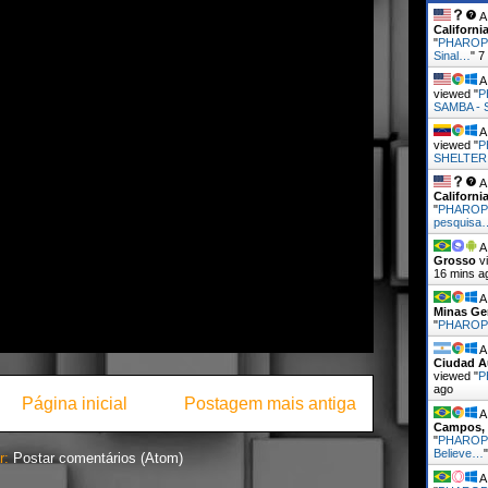
A 
Californi
"
PHAROP
Sinal…
"
7
A 
viewed "
P
SAMBA - 
A 
viewed "
P
SHELTER 
A 
Californi
"
PHAROPH
pesquisa
A 
Grosso
vi
16 mins a
A 
Minas Ge
"
PHARO
A 
Ciudad A
viewed "
P
ago
Página inicial
Postagem mais antiga
A 
Campos, 
"
PHAROPH
Believe…
r:
Postar comentários (Atom)
A 