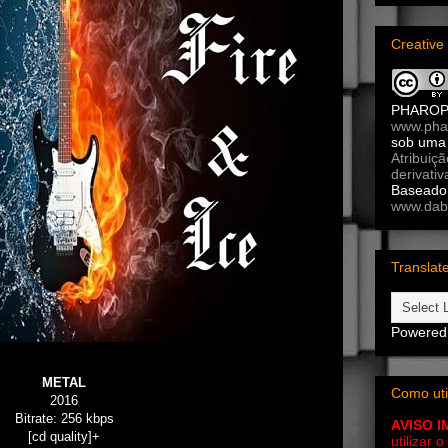
Creativ
PHARO
www.pha
sob um
Atribuiç
derivativ
Baseado 
www.dab
Translat
Powered
METAL
Como uti
2016
Bitrate: 256 kbps
AVISO 
[cd quality]+
utilizar