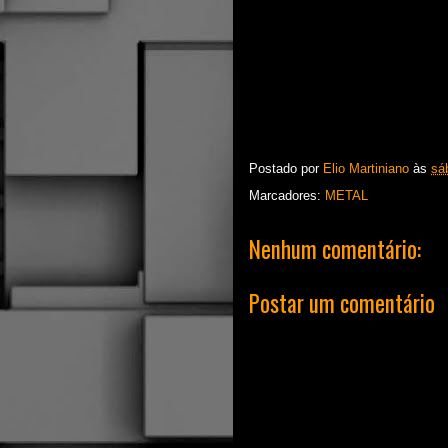
Postado por
Elio Martiniano
às
sá
Marcadores:
METAL
Nenhum comentário:
Postar um comentário