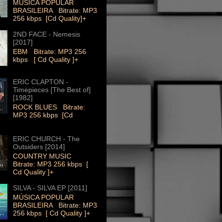
MÚSICA POPULAR
BRASILEIRA Bitrate: MP3
256 kbps [Cd Quality]+
2ND FACE - Nemesis
[2017]
EBM Bitrate: MP3 256
kbps [ Cd Quality ]+
ERIC CLAPTON -
Timepieces [The Best of]
[1982]
ROCK BLUES Bitrate:
MP3 256 kbps [Cd
ERIC CHURCH - The
Outsiders [2014]
COUNTRY MUSIC
Bitrate: MP3 256 kbps [
Cd Quality ]+
SILVA - SILVA EP [2011]
MÚSICA POPULAR
BRASILEIRA Bitrate: MP3
256 kbps [ Cd Quality ]+