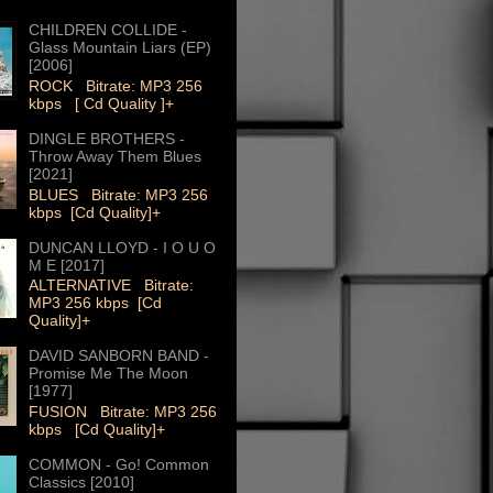
CHILDREN COLLIDE -
Glass Mountain Liars (EP)
[2006]
ROCK Bitrate: MP3 256
kbps [ Cd Quality ]+
DINGLE BROTHERS -
Throw Away Them Blues
[2021]
BLUES Bitrate: MP3 256
kbps [Cd Quality]+
DUNCAN LLOYD - I O U O
M E [2017]
ALTERNATIVE Bitrate:
MP3 256 kbps [Cd
Quality]+
DAVID SANBORN BAND -
Promise Me The Moon
[1977]
FUSION Bitrate: MP3 256
kbps [Cd Quality]+
COMMON - Go! Common
Classics [2010]