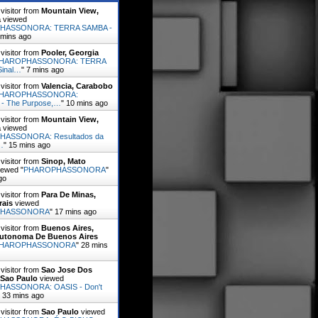
visitor from
Mountain View,
a
viewed
HASSONORA: TERRA SAMBA -
 mins ago
visitor from
Pooler, Georgia
HAROPHASSONORA: TERRA
Sinal…
"
7 mins ago
visitor from
Valencia, Carabobo
HAROPHASSONORA:
- The Purpose,…
"
10 mins ago
visitor from
Mountain View,
a
viewed
ASSONORA: Resultados da
…
"
15 mins ago
visitor from
Sinop, Mato
ewed "
PHAROPHASSONORA
"
go
visitor from
Para De Minas,
rais
viewed
PHASSONORA
"
17 mins ago
visitor from
Buenos Aires,
utonoma De Buenos Aires
HAROPHASSONORA
"
28 mins
visitor from
Sao Jose Dos
Sao Paulo
viewed
ASSONORA: OASIS - Don't
"
33 mins ago
visitor from
Sao Paulo
viewed