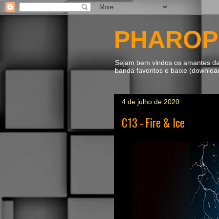
PHAROP
Sejam bem vindos os amantes da m
banda favoritos e baixe (downlo
4 de julho de 2020
C13 - Fire & Ice