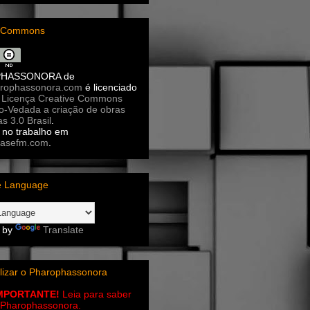
e Commons
PHASSONORA
de
rophassonora.com
é licenciado
a
Licença Creative Commons
ão-Vedada a criação de obras
as 3.0 Brasil
.
no trabalho em
asefm.com
.
e Language
 by
Translate
lizar o Pharophassonora
IMPORTANTE!
Leia para saber
 o Pharophassonora.