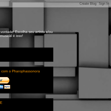
vontade! Escolha seu artista e/ou
usical é isso!
e com o Pharophassonora
E