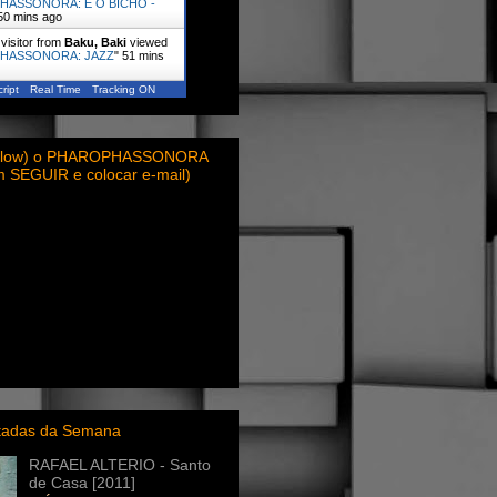
HASSONORA: É O BICHO -
50 mins ago
visitor from
Baku, Baki
viewed
HASSONORA: JAZZ
"
51 mins
ript
Real Time
Tracking ON
ollow) o PHAROPHASSONORA
em SEGUIR e colocar e-mail)
itadas da Semana
RAFAEL ALTERIO - Santo
de Casa [2011]