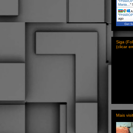
"
PHAROP
Mania…
"
A 
"
PHAROP
ago
Get Sc
Siga (F
(clicar 
Mais vis