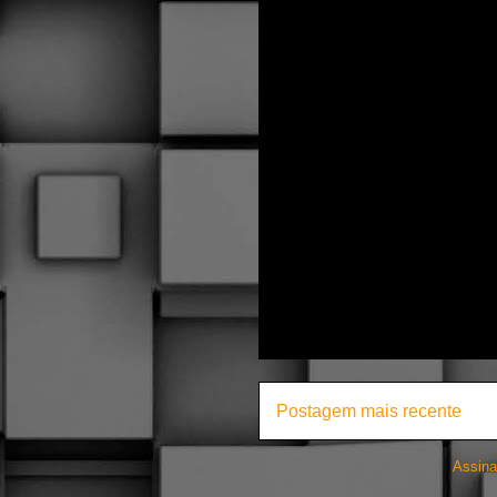
Postagem mais recente
Assina