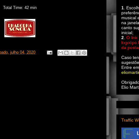
Total Time: 42 min
1
. Escol
preferên
musical e
na janel
canto su
inicial;
2
.
O link
logotipo
da post
bado, julho 04, 2020
Caso ten
sugestõe
Entre em
eliomart
Obrigado
Elio Mart
Traffic W