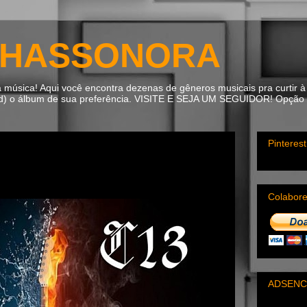
HASSONORA
úsica! Aqui você encontra dezenas de gêneros musicais pra curtir à 
ad) o álbum de sua preferência. VISITE E SEJA UM SEGUIDOR! Opção m
Pinterest
Colabor
ADSENC