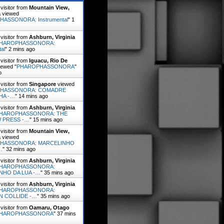
visitor from
Mountain View,
a
viewed
ASSONORA: Instrumental
"
1
visitor from
Ashburn, Virginia
HAROPHASSONORA:
al
"
2 mins ago
visitor from
Iguacu, Rio De
ewed "
PHAROPHASSONORA
"
o
visitor from
Singapore
viewed
HASSONORA: COMADRE
HA -…
"
14 mins ago
visitor from
Ashburn, Virginia
HAROPHASSONORA: THE
 PRESS -…
"
15 mins ago
visitor from
Mountain View,
a
viewed
HASSONORA: MARCELINHO
…
"
32 mins ago
visitor from
Ashburn, Virginia
HAROPHASSONORA:
NHO DA LUA -…
"
35 mins ago
visitor from
Ashburn, Virginia
HAROPHASSONORA:
N COLLIDE -…
"
36 mins ago
visitor from
Oamaru, Otago
HAROPHASSONORA
"
37 mins