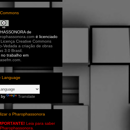
e Commons
PHASSONORA
de
rophassonora.com
é licenciado
a
Licença Creative Commons
ão-Vedada a criação de obras
as 3.0 Brasil
.
no trabalho em
asefm.com
.
e Language
 by
Translate
lizar o Pharophassonora
IMPORTANTE!
Leia para saber
 o Pharophassonora.