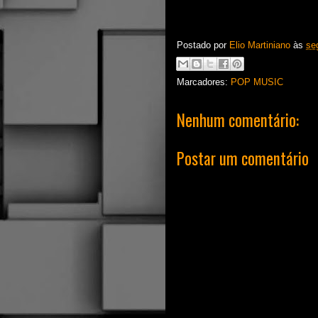
Postado por
Elio Martiniano
às
se
Marcadores:
POP MUSIC
Nenhum comentário:
Postar um comentário