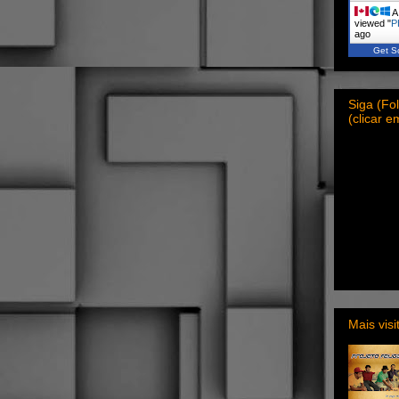
A 
viewed "
P
ago
Get Sc
Siga (F
(clicar 
Mais vis