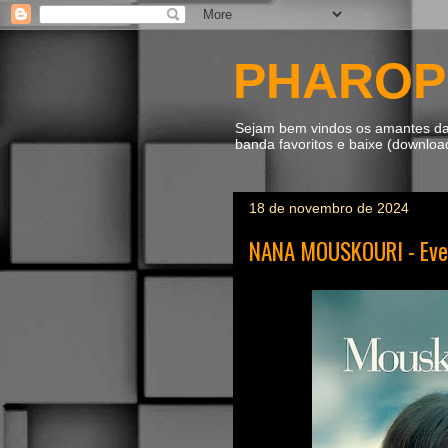
PHAROP
Sejam bem vindos os amantes da m
banda favoritos e baixe (downlo
18 de novembro de 2024
NANA MOUSKOURI - Ever