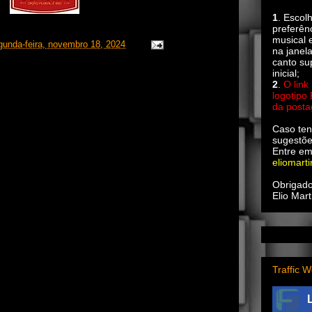
1
. Escol
preferên
musical e
gunda-feira, novembro 18, 2024
na janel
canto su
inicial;
2
.
O link
logotipo
da post
Caso ten
sugestõe
Entre em
eliomart
Obrigado
Elio Mart
Traffic W