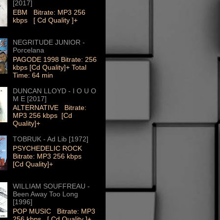
[2017]
EBM Bitrate: MP3 256
kbps [ Cd Quality ]+
NEGRITUDE JUNIOR -
Porcelana
PAGODE 1998 Bitrate: 256
kbps [Cd Quality]+ Total
Time: 64 min
DUNCAN LLOYD - I O U O
M E [2017]
ALTERNATIVE Bitrate:
MP3 256 kbps [Cd
Quality]+
TOBRUK - Ad Lib [1972]
PSYCHEDELIC ROCK
Bitrate: MP3 256 kbps
[Cd Quality]+
WILLIAM SOUFFREAU -
Been Away Too Long
[1996]
POP MUSIC Bitrate: MP3
256 kbps [ Cd Quality ]+