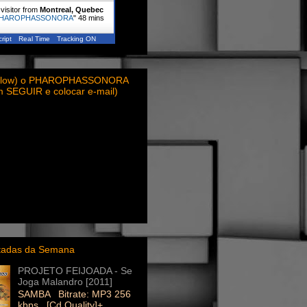
visitor from
Montreal, Quebec
HAROPHASSONORA
"
48 mins
ript
Real Time
Tracking ON
ollow) o PHAROPHASSONORA
em SEGUIR e colocar e-mail)
itadas da Semana
PROJETO FEIJOADA - Se
Joga Malandro [2011]
SAMBA Bitrate: MP3 256
kbps [Cd Quality]+