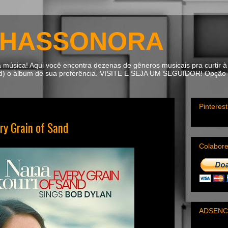
HASSONORA
úsica! Aqui você encontra dezenas de gêneros musicais pra curtir à 
ad) o álbum de sua preferência. VISITE E SEJA UM SEGUIDOR! Opção m
Pinterest
y Grain of Sand
Colabor
ADSENC