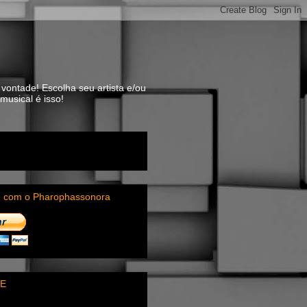
vontade! Escolha seu artista e/ou
usical é isso!
e com o Pharophassonora
E