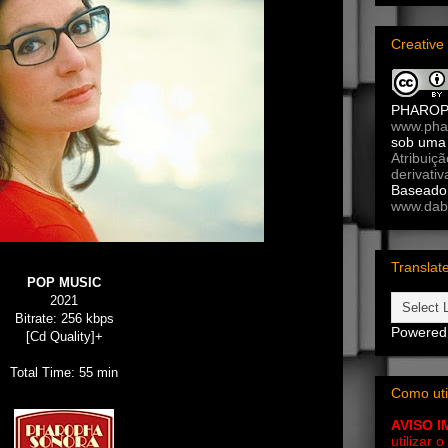
Creativ
PHARO
www.pha
sob um
Atribuiç
derivativ
Baseado 
www.dab
Translat
POP MUSIC
2021
Bitrate: 256 kbps
Powered
[Cd Quality]+
Total Time: 55 min
Como uti
AVISO 
utilizar