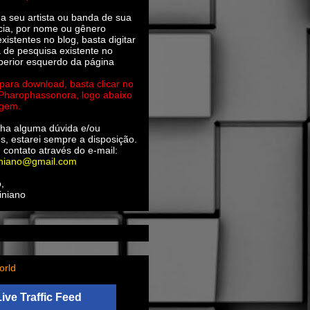
ha seu artista ou banda de sua
cia, por nome ou gênero
xistentes no blog, basta digitar
a de pesquisa existente no
perior esquerdo da página
 para download, basta clicar no
 Pharophassonora, logo abaixo
agem.
ha alguma dúvida e/ou
s, estarei sempre a disposição.
 contato através do e-mail:
iniano@gmail.com
,
iniano
orld
Live Traffic Feed