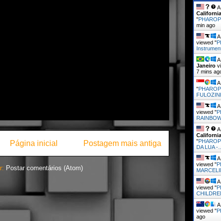
A 
Californi
"
PHAROPH
min ago
A 
viewed "
P
Instrument
A 
Janeiro
vi
7 mins ag
A 
"
PHAROP
FULOZIN
A 
viewed "
P
RAINBOW
A 
Californi
"
PHAROP
Página inicial
Postagem mais antiga
DA LUA -
A 
viewed "
P
r:
Postar comentários (Atom)
MARCELI
A 
viewed "
P
CHILDRE
A 
viewed "
P
ago