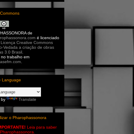
e Commons
PHASSONORA
de
rophassonora.com
é licenciado
a
Licença Creative Commons
ão-Vedada a criação de obras
as 3.0 Brasil
.
no trabalho em
asefm.com
.
e Language
 by
Translate
lizar o Pharophassonora
IMPORTANTE!
Leia para saber
 o Pharophassonora.