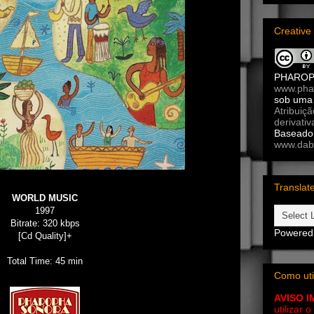
Creativ
PHARO
www.pha
sob um
Atribuiç
derivativ
Baseado 
www.dab
Translat
WORLD MUSIC
1997
Bitrate: 320 kbps
Powered
[Cd Quality]+
Total Time: 45 min
Como uti
AVISO 
utilizar