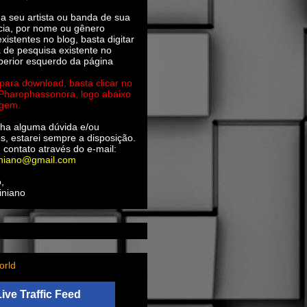
ha seu artista ou banda de sua
cia, por nome ou gênero
xistentes no blog, basta digitar
a de pesquisa existente no
perior esquerdo da página
 para download, basta clicar no
 Pharophassonora, logo abaixo
agem.
ha alguma dúvida e/ou
s, estarei sempre a disposição.
 contato através do e-mail:
iniano@gmail.com
,
iniano
orld
Live Traffic Feed