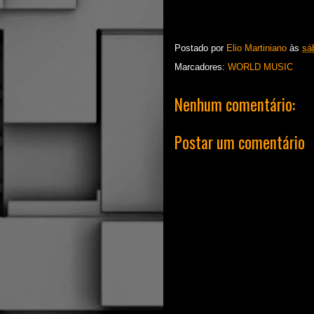
Postado por
Elio Martiniano
às
sá
Marcadores:
WORLD MUSIC
Nenhum comentário:
Postar um comentário