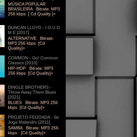
MÚSICA POPULAR
BRASILEIRA Bitrate: MP3
256 kbps [ Cd Quality ]+
DUNCAN LLOYD - I O U O
M E [2017]
ALTERNATIVE Bitrate:
MP3 256 kbps [Cd
Quality]+
COMMON - Go! Common
Classics [2010]
HIP-HOP Bitrate: MP3
256 kbps [Cd Quality]+
DINGLE BROTHERS -
Throw Away Them Blues
[2021]
BLUES Bitrate: MP3 256
kbps [Cd Quality]+
PROJETO FEIJOADA - Se
Joga Malandro [2011]
SAMBA Bitrate: MP3 256
kbps [Cd Quality]+