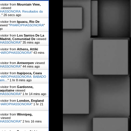
visitor from
Mountain View,
a
viewed
ASSONORA: Resultados da
…
"
27 secs ago
visitor from
Iguacu, Rio De
ewed "
PHAROPHASSONORA
"
go
visitor from
Los Santos De La
Madrid, Comunidad De
viewed
PHASSONORA
"
35 mins ago
visitor from
Athens, Attiki
HAROPHASSONORA
"
43 mins
visitor from
Antwerpen
viewed
PHASSONORA
"
44 mins ago
visitor from
Itapipoca, Ceara
HAROPHASSONORA: BABADO
Sem…
"
1 hr 8 mins ago
visitor from
Gardonne,
aquitaine
viewed
PHASSONORA
"
1 hr 14 mins ago
visitor from
London, England
HAROPHASSONORA
"
1 hr 21
visitor from
Winnipeg,
viewed
PHASSONORA
"
2 hrs 16 mins