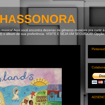
HASSONORA
úsica! Aqui você encontra dezenas de gêneros musicais pra curtir à 
ad) o álbum de sua preferência. VISITE E SEJA UM SEGUIDOR! Opção m
Pinterest
Colabor
ADSENC