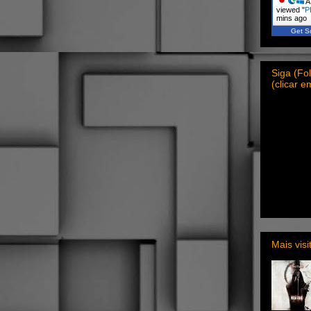
A 
viewed "
P
mins ago
Get Sc
Siga (F
(clicar 
Mais vis