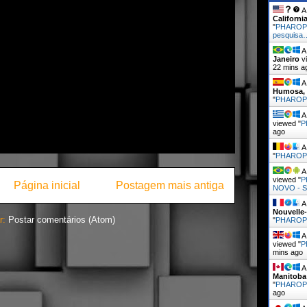
A 
Californi
"
PHAROPH
pesquisa
A 
Janeiro
vi
22 mins a
A 
Humosa, 
"
PHARO
A 
viewed "
P
ago
A 
"
PHARO
A 
viewed "
P
Página inicial
Postagem mais antiga
NOVO - 
A 
Nouvelle-
r:
Postar comentários (Atom)
"
PHARO
A 
viewed "
P
mins ago
A 
Manitoba
"
PHARO
ago