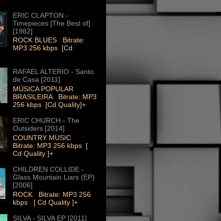
ERIC CLAPTON -
Timepieces [The Best of]
[1982]
ROCK BLUES Bitrate:
MP3 256 kbps [Cd
RAFAEL ALTERIO - Santo
de Casa [2011]
MÚSICA POPULAR
BRASILEIRA Bitrate: MP3
256 kbps [Cd Quality]+
ERIC CHURCH - The
Outsiders [2014]
COUNTRY MUSIC
Bitrate: MP3 256 kbps [
Cd Quality ]+
CHILDREN COLLIDE -
Glass Mountain Liars (EP)
[2006]
ROCK Bitrate: MP3 256
kbps [ Cd Quality ]+
SILVA - SILVA EP [2011]