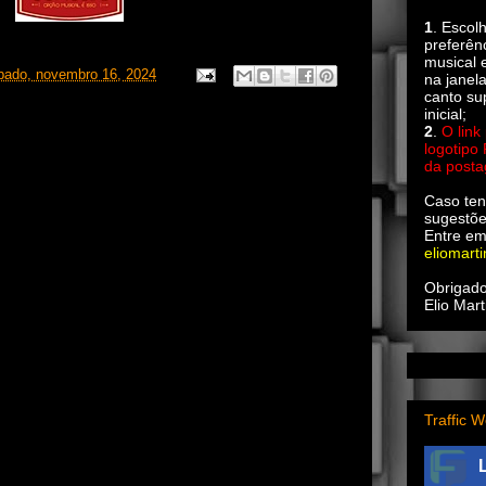
1
. Escol
preferên
musical e
bado, novembro 16, 2024
na janel
canto su
inicial;
2
.
O link
logotipo
da post
Caso ten
sugestõe
Entre em
eliomart
Obrigado
Elio Mart
Traffic W