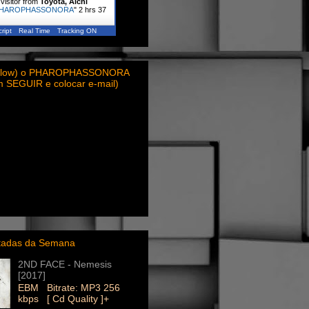
visitor from
Toyota, Aichi
HAROPHASSONORA
"
2 hrs 37
ript
Real Time
Tracking ON
ollow) o PHAROPHASSONORA
em SEGUIR e colocar e-mail)
itadas da Semana
2ND FACE - Nemesis
[2017]
EBM Bitrate: MP3 256
kbps [ Cd Quality ]+