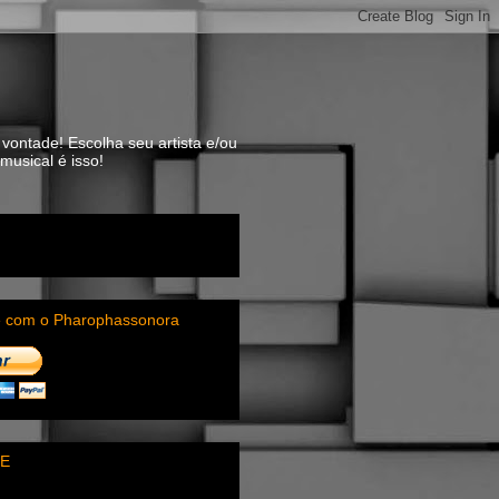
vontade! Escolha seu artista e/ou
usical é isso!
e com o Pharophassonora
E