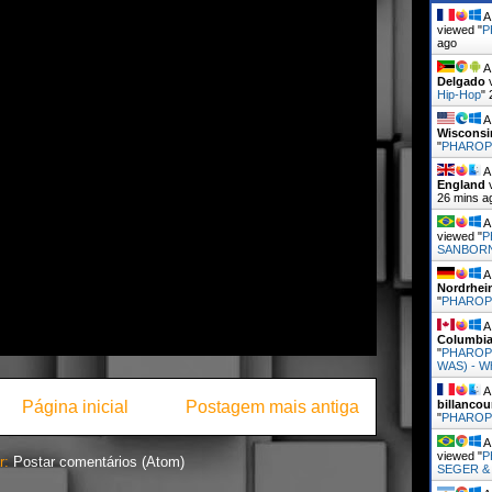
A 
viewed "
P
ago
A 
Delgado
v
Hip-Hop
"
A 
Wisconsi
"
PHARO
A 
England
v
26 mins a
A 
viewed "
P
SANBORN
A 
Nordrhei
"
PHARO
A 
Columbi
"
PHAROP
WAS) - W
A 
Página inicial
Postagem mais antiga
billancour
"
PHARO
A 
viewed "
P
r:
Postar comentários (Atom)
SEGER &