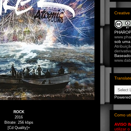
Creativ
PHARO
www.pha
sob um
Atribuiç
derivativ
Baseado 
www.dab
Translat
Powered
ROCK
Como uti
2016
Bitrate: 256 kbps
AVISO 
[Cd Quality]+
utilizar