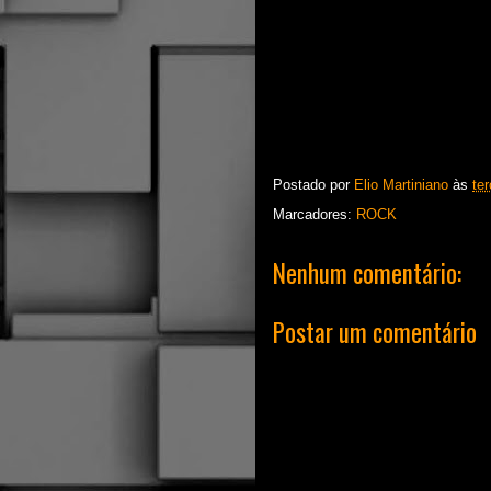
Postado por
Elio Martiniano
às
ter
Marcadores:
ROCK
Nenhum comentário:
Postar um comentário