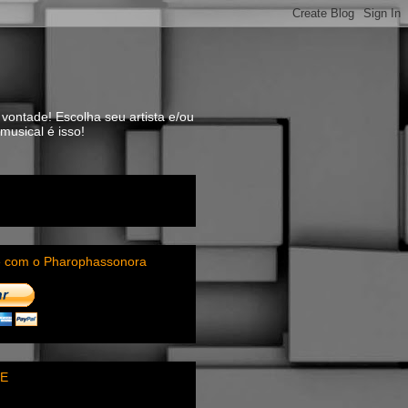
vontade! Escolha seu artista e/ou
usical é isso!
e com o Pharophassonora
E