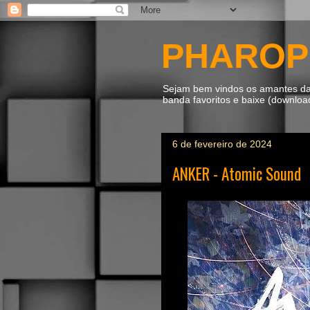
PHAROP
Sejam bem vindos os amantes da m
banda favoritos e baixe (downlo
6 de fevereiro de 2024
ANKER - Atomic Sound