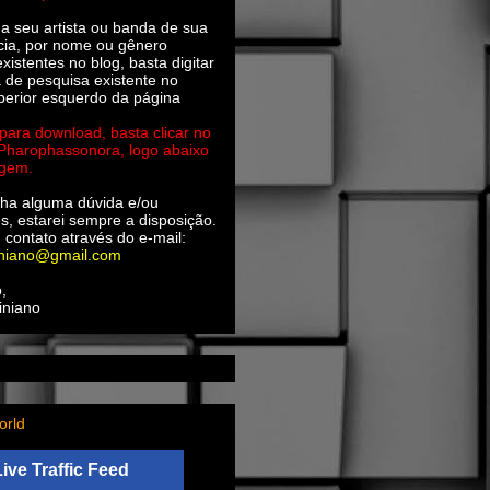
ha seu artista ou banda de sua
cia, por nome ou gênero
xistentes no blog, basta digitar
a de pesquisa existente no
perior esquerdo da página
 para download, basta clicar no
 Pharophassonora, logo abaixo
agem.
ha alguma dúvida e/ou
s, estarei sempre a disposição.
 contato através do e-mail:
iniano@gmail.com
,
iniano
orld
Live Traffic Feed