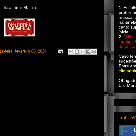
Total Time: 48 min
1
. Escol
preferên
musical e
na janel
canto su
inicial;
2
.
O link
logotipo
da post
ça-feira, fevereiro 06, 2024
Caso ten
sugestõe
Entre em
eliomart
Obrigado
Elio Mart
Traffic W