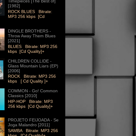
Timepieces [The Best of]
[1982]
ROCK BLUES Bitrate:
MP3 256 kbps [Cd
DINGLE BROTHERS -
Throw Away Them Blues
[2021]
BLUES Bitrate: MP3 256
kbps [Cd Quality]+
CHILDREN COLLIDE -
Glass Mountain Liars (EP)
[2006]
ROCK Bitrate: MP3 256
kbps [ Cd Quality ]+
COMMON - Go! Common
Classics [2010]
HIP-HOP Bitrate: MP3
256 kbps [Cd Quality]+
PROJETO FEIJOADA - Se
Joga Malandro [2011]
SAMBA Bitrate: MP3 256
kbps [Cd Quality]+