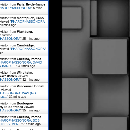
visitor from
Paris, Ile-de-france
HAROPHASSONORA
"
5 mins
visitor from
Montepuez, Cabo
iewed "
PHAROPHASSONORA:
20 mins ago
visitor from
Fitchburg,
n
viewed
PHASSONORA
"
25 mins ago
visitor from
Cambridge,
iewed "
PHAROPHASSONORA
"
go
visitor from
Curitiba, Parana
HAROPHASSONORA: DAVID
 BAND -…
"
30 mins ago
visitor from
Windheim,
n-westfalen
viewed
PHASSONORA
"
32 mins ago
visitor from
Vancouver, British
a
viewed
HASSONORA: WAS (NOT
hat…
"
32 mins ago
visitor from
Boulogne-
t, Ile-de-france
viewed
PHASSONORA
"
35 mins ago
visitor from
Curitiba, Parana
HAROPHASSONORA: BOB
 THE SILVER…
"
37 mins ago