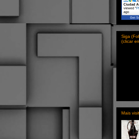
A 
Ciudad A
viewed "
P
ago
Get Sc
Siga (F
(clicar 
Mais vis