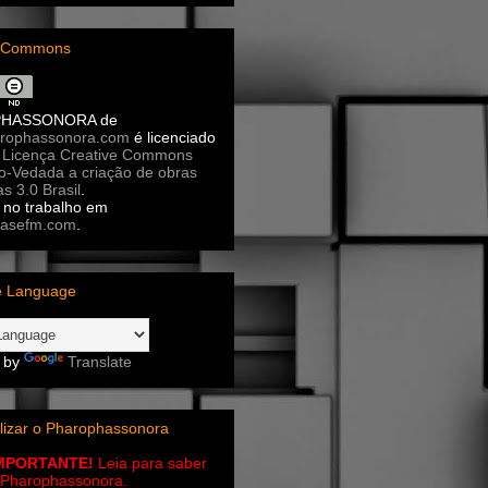
e Commons
PHASSONORA
de
rophassonora.com
é licenciado
a
Licença Creative Commons
ão-Vedada a criação de obras
as 3.0 Brasil
.
no trabalho em
asefm.com
.
e Language
 by
Translate
lizar o Pharophassonora
IMPORTANTE!
Leia para saber
 o Pharophassonora.