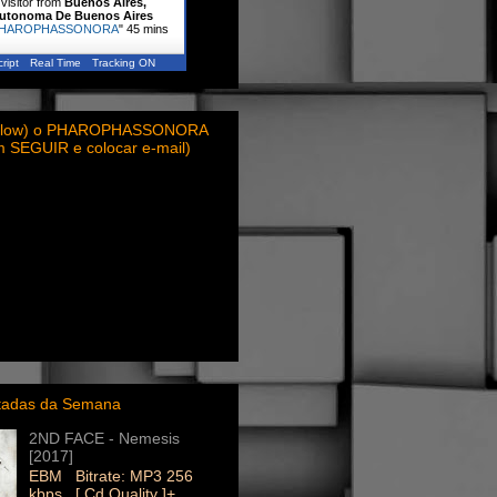
visitor from
Buenos Aires,
utonoma De Buenos Aires
HAROPHASSONORA
"
45 mins
ript
Real Time
Tracking ON
ollow) o PHAROPHASSONORA
em SEGUIR e colocar e-mail)
itadas da Semana
2ND FACE - Nemesis
[2017]
EBM Bitrate: MP3 256
kbps [ Cd Quality ]+