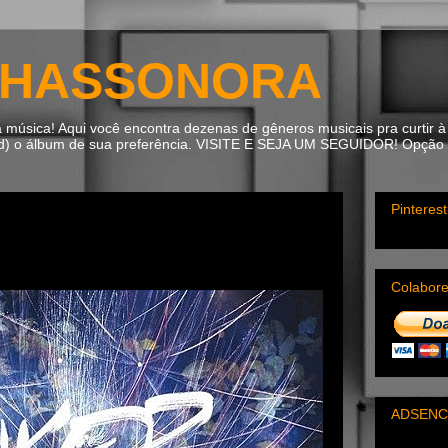
HASSONORA
úsica! Aqui você encontra dezenas de gêneros musicais pra curtir à 
ad) o álbum de sua preferência. VISITE E SEJA UM SEGUIDOR! Opção m
Pinterest
Colabor
ADSENC