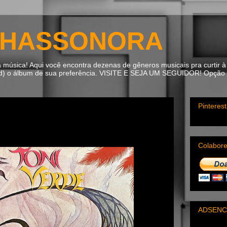
HASSONORA
úsica! Aqui você encontra dezenas de gêneros musicais pra curtir à 
ad) o álbum de sua preferência. VISITE E SEJA UM SEGUIDOR! Opção m
Pinterest
Colabor
ADSENC