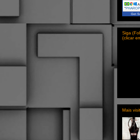
A 
"
PHARO
Get Sc
Siga (F
(clicar 
Mais vis