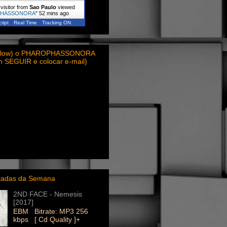
visitor from
Sao Paulo
viewed
PHASSONORA
"
52 mins ago
ript
Real Time
Tracking ON
ollow) o PHAROPHASSONORA
em SEGUIR e colocar e-mail)
itadas da Semana
2ND FACE - Nemesis
[2017]
EBM Bitrate: MP3 256
kbps [ Cd Quality ]+