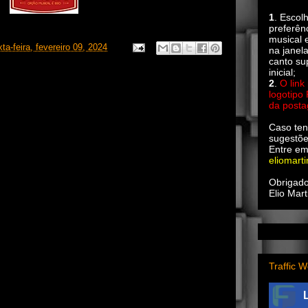
1
. Escol
preferên
musical e
ta-feira, fevereiro 09, 2024
na janel
canto su
inicial;
2
.
O link
logotipo
da post
Caso ten
sugestõe
Entre em
eliomart
Obrigado
Elio Mart
Traffic W