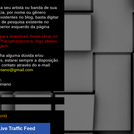
ha seu artista ou banda de sua
cia, por nome ou gênero
xistentes no blog, basta digitar
a de pesquisa existente no
perior esquerdo da página
 para download, basta clicar no
 Pharophassonora, logo abaixo
agem.
ha alguma dúvida e/ou
s, estarei sempre a disposição.
 contato através do e-mail:
iniano@gmail.com
,
iniano
orld
Live Traffic Feed