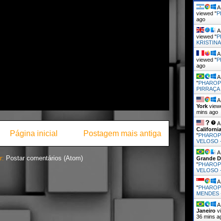
A 
viewed "
P
ago
A 
viewed "
P
KRISTINA
A 
viewed "
P
ago
A 
"
PHAROP
PIRRAÇA 
A 
York
view
mins ago
A 
Californi
Página inicial
Postagem mais antiga
"
PHAROP
VELOSO 
A 
r:
Postar comentários (Atom)
Grande D
"
PHAROP
VELOSO 
A 
"
PHAROP
MENDES 
A 
Janeiro
vi
36 mins a