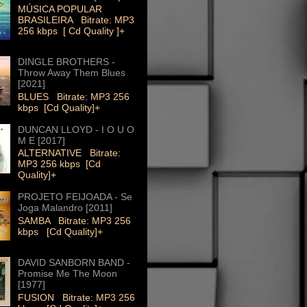
MÚSICA POPULAR
BRASILEIRA Bitrate: MP3
256 kbps [ Cd Quality ]+
DINGLE BROTHERS -
Throw Away Them Blues
[2021]
BLUES Bitrate: MP3 256
kbps [Cd Quality]+
DUNCAN LLOYD - I O U O
M E [2017]
ALTERNATIVE Bitrate:
MP3 256 kbps [Cd
Quality]+
PROJETO FEIJOADA - Se
Joga Malandro [2011]
SAMBA Bitrate: MP3 256
kbps [Cd Quality]+
DAVID SANBORN BAND -
Promise Me The Moon
[1977]
FUSION Bitrate: MP3 256