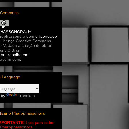
e Commons
PHASSONORA
de
rophassonora.com
é licenciado
a
Licença Creative Commons
ão-Vedada a criação de obras
as 3.0 Brasil
.
no trabalho em
asefm.com
.
e Language
 by
Translate
lizar o Pharophassonora
IMPORTANTE!
Leia para saber
 o Pharophassonora.