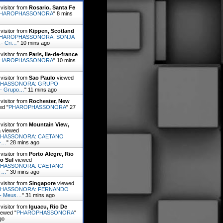
visitor from
Rosario, Santa Fe
HAROPHASSONORA
"
8 mins
visitor from
Kippen, Scotland
HAROPHASSONORA: SONJA
 - Cri…
"
10 mins ago
visitor from
Paris, Ile-de-france
HAROPHASSONORA
"
10 mins
visitor from
Sao Paulo
viewed
HASSONORA: GRUPO
- Grupo…
"
11 mins ago
visitor from
Rochester, New
ed "
PHAROPHASSONORA
"
27
visitor from
Mountain View,
a
viewed
HASSONORA: CAETANO
-…
"
28 mins ago
visitor from
Porto Alegre, Rio
o Sul
viewed
HASSONORA: CAETANO
-…
"
30 mins ago
visitor from
Singapore
viewed
HASSONORA: FERNANDO
- Meus…
"
31 mins ago
visitor from
Iguacu, Rio De
ewed "
PHAROPHASSONORA
"
go