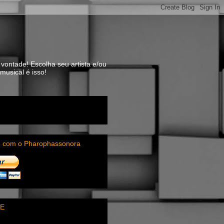
vontade! Escolha seu artista e/ou
usical é isso!
e com o Pharophassonora
E