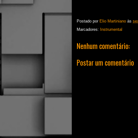
Postado por
Elio Martiniano
às
sex
Marcadores:
Instrumental
Nenhum comentário:
Postar um comentário