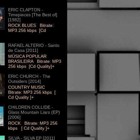
ERIC CLAPTON -
Timepieces [The Best of]
[1982]
ROCK BLUES Bitrate:
MP3 256 kbps [Cd
RAFAEL ALTERIO - Santo
de Casa [2011]
MÚSICA POPULAR
BRASILEIRA Bitrate: MP3
256 kbps [Cd Quality]+
ERIC CHURCH - The
Outsiders [2014]
COUNTRY MUSIC
Bitrate: MP3 256 kbps [
Cd Quality ]+
CHILDREN COLLIDE -
Glass Mountain Liars (EP)
[2006]
ROCK Bitrate: MP3 256
kbps [ Cd Quality ]+
SILVA - SILVA EP [2011]