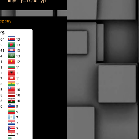
kbps [Cd Quality]+
(2025)