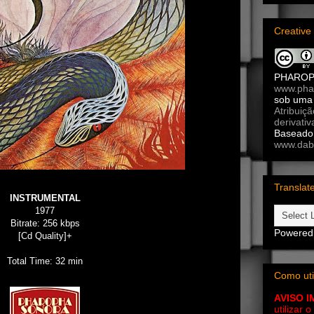
Creativ
PHARO
www.pha
sob um
Atribuiç
derivativ
Baseado 
www.dab
Translat
INSTRUMENTAL
1977
Bitrate: 256 kbps
Powered
[Cd Quality]+
Total Time: 32 min
Como uti
AVISO 
utilizar