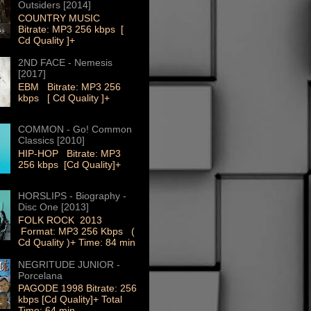
Outsiders [2014]
COUNTRY MUSIC
Bitrate: MP3 256 kbps [
Cd Quality ]+
2ND FACE - Nemesis
[2017]
EBM Bitrate: MP3 256
kbps [ Cd Quality ]+
COMMON - Go! Common
Classics [2010]
HIP-HOP Bitrate: MP3
256 kbps [Cd Quality]+
HORSLIPS - Biography -
Disc One [2013]
FOLK ROCK 2013
Format: MP3 256 Kbps (
Cd Quality )+ Time: 84 min
NEGRITUDE JUNIOR -
Porcelana
PAGODE 1998 Bitrate: 256
kbps [Cd Quality]+ Total
Time: 64 min