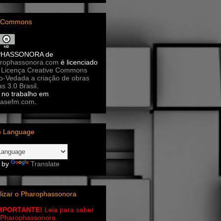
e Commons
PHASSONORA
de
rophassonora.com
é licenciado
a
Licença Creative Commons
ão-Vedada a criação de obras
as 3.0 Brasil
.
no trabalho em
asefm.com
.
e Language
 by
Translate
lizar o Pharophassonora
IMPORTANTE!
Leia para saber
 o Pharophassonora.