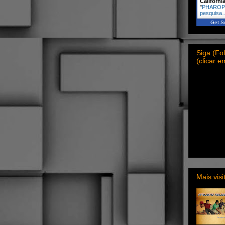
Californi
"
PHAROPH
pesquisa
Get Sc
Siga (F
(clicar 
Mais vis