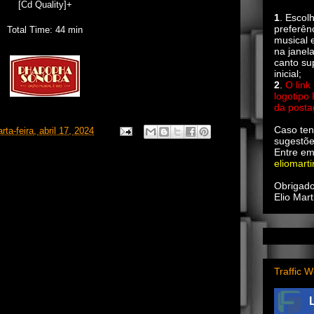
[Cd Quality]+
1
. Escol
preferên
Total Time: 44 min
musical e
na janel
canto su
inicial;
2
.
O link
logotipo
da post
Caso ten
rta-feira, abril 17, 2024
sugestõe
Entre em
eliomart
Obrigado
Elio Mart
Traffic W