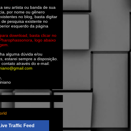
ha seu artista ou banda de sua
cia, por nome ou gênero
xistentes no blog, basta digitar
a de pesquisa existente no
perior esquerdo da página
 para download, basta clicar no
 Pharophassonora, logo abaixo
agem.
ha alguma dúvida e/ou
s, estarei sempre a disposição.
 contato através do e-mail:
iniano@gmail.com
,
iniano
orld
Live Traffic Feed