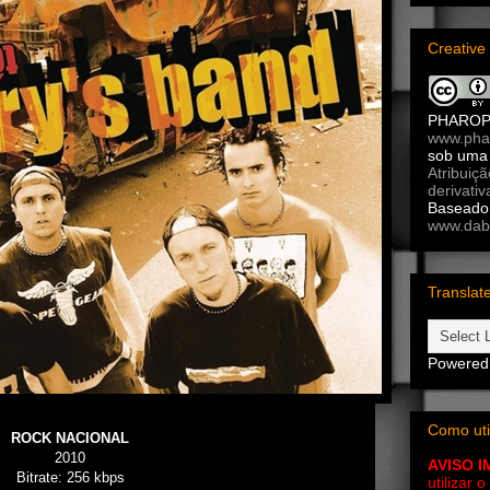
Creativ
PHARO
www.pha
sob um
Atribuiç
derivativ
Baseado 
www.dab
Translat
Powered
Como uti
ROCK NACIONAL
2010
AVISO 
Bitrate: 256 kbps
utilizar