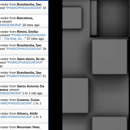
visitor from
Brasilandia, Sao
wed "
PHAROPHASSONORA
"
10
visitor from
Barcelona,
a
viewed
PHASSONORA
"
18 mins ago
visitor from
Rimini, Emilia-
viewed "
PHAROPHASSONORA:
 - The End, So…
"
37 mins ago
visitor from
Brasilandia, Sao
wed "
PHAROPHASSONORA
"
39
visitor from
Saint-denis, Ile-de-
wed "
PHAROPHASSONORA
"
go
visitor from
Brasilandia, Sao
wed "
PHAROPHASSONORA
"
51
visitor from
Santo Antonio Da
Parana
viewed
PHASSONORA
"
1 hr 1 min ago
visitor from
Goiania, Goias
HAROPHASSONORA
"
1 hr 2
visitor from
Athens, Attiki
HAROPHASSONORA
"
1 hr 3
visitor from
Mountain View,