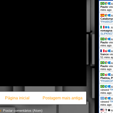
A 
Paulo
vie
mins ago
A 
Cataluny
"
PHARO
A 
romagna
SLIPKNOT
A 
Paulo
vie
mins ago
A 
france
vie
51 mins a
A 
Paulo
vie
mins ago
A 
Platina, 
"
PHARO
A 
viewed "
P
mins ago
Página inicial
Postagem mais antiga
A 
viewed "
P
mins ago
r:
Postar comentários (Atom)
A 