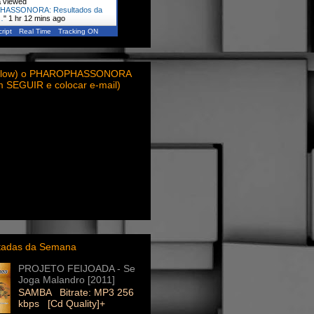
a
viewed
ASSONORA: Resultados da
…
"
1 hr 12 mins ago
ript
Real Time
Tracking ON
ollow) o PHAROPHASSONORA
em SEGUIR e colocar e-mail)
itadas da Semana
PROJETO FEIJOADA - Se
Joga Malandro [2011]
SAMBA Bitrate: MP3 256
kbps [Cd Quality]+