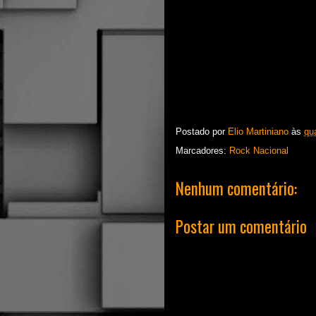
Postado por
Elio Martiniano
às
qua
Marcadores:
Rock Nacional
Nenhum comentário:
Postar um comentário