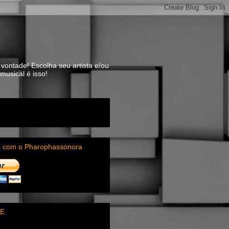
vontade! Escolha seu artista e/ou
usical é isso!
e com o Pharophassonora
E