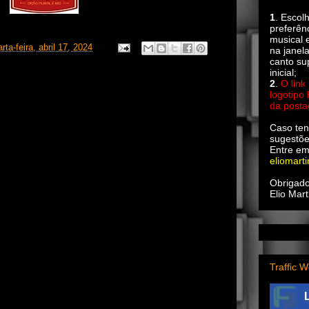
1
. Escol
preferên
musical e
rta-feira, abril 17, 2024
na janel
canto su
inicial;
2
.
O link
logotipo
da post
Caso ten
sugestõe
Entre em
eliomart
Obrigado
Elio Mart
Traffic W