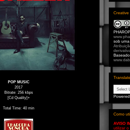
Creativ
PHARO
www.pha
sob um
Atribuiç
derivativ
Baseado 
www.dab
Translat
POP MUSIC
2017
Bitrate: 256 kbps
Powered
[Cd Quality]+
Total Time: 40 min
Como uti
AVISO 
utilizar