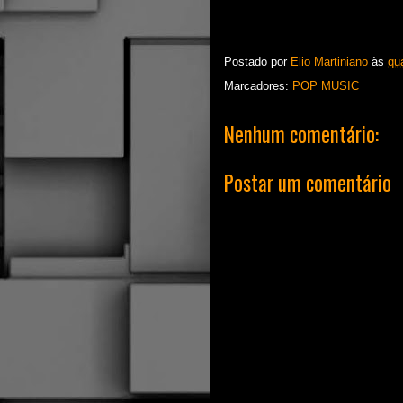
Postado por
Elio Martiniano
às
qua
Marcadores:
POP MUSIC
Nenhum comentário:
Postar um comentário