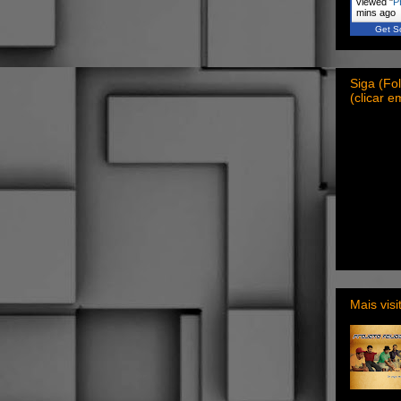
viewed "
P
mins ago
Get Sc
Siga (F
(clicar 
Mais vis