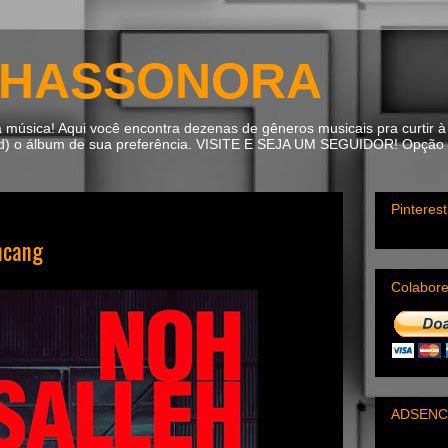
HASSONORA
úsica! Aqui você encontra dezenas de gêneros musicais pra curtir à 
ad) o álbum de sua preferência. VISITE E SEJA UM SEGUIDOR! Opção m
Pinterest
ncang
Colabor
ADSENC