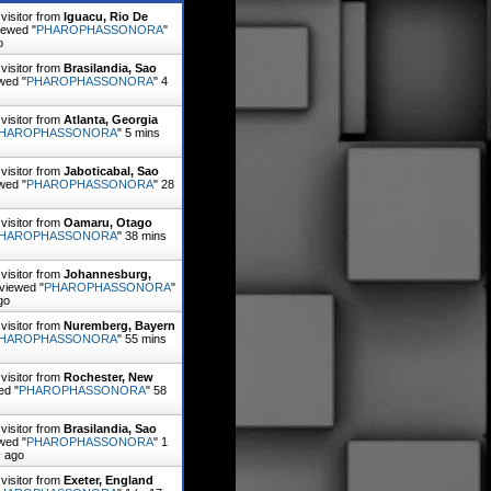
visitor from
Iguacu, Rio De
ewed "
PHAROPHASSONORA
"
o
visitor from
Brasilandia, Sao
wed "
PHAROPHASSONORA
"
4
visitor from
Atlanta, Georgia
HAROPHASSONORA
"
5 mins
visitor from
Jaboticabal, Sao
wed "
PHAROPHASSONORA
"
28
visitor from
Oamaru, Otago
HAROPHASSONORA
"
38 mins
visitor from
Johannesburg,
viewed "
PHAROPHASSONORA
"
go
visitor from
Nuremberg, Bayern
HAROPHASSONORA
"
55 mins
visitor from
Rochester, New
ed "
PHAROPHASSONORA
"
58
visitor from
Brasilandia, Sao
wed "
PHAROPHASSONORA
"
1
s ago
visitor from
Exeter, England