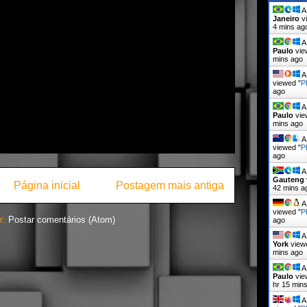
A 
Janeiro
vi
4 mins ag
A 
Paulo
vie
mins ago
A 
viewed "
P
ago
A 
Paulo
vie
mins ago
A 
viewed "
P
ago
A 
Gauteng
Página inicial
Postagem mais antiga
42 mins a
A 
viewed "
P
r:
Postar comentários (Atom)
ago
A 
York
view
mins ago
A 
Paulo
vie
hr 15 min
A 