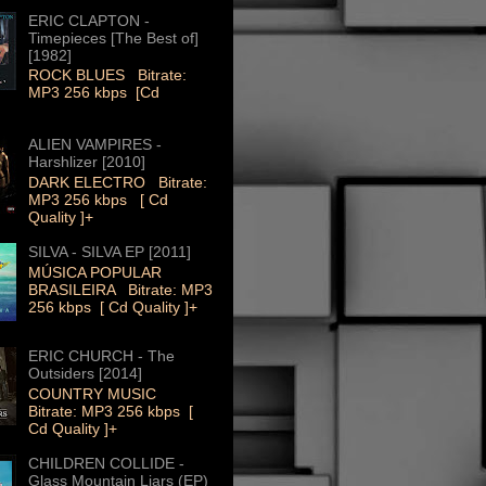
ERIC CLAPTON -
Timepieces [The Best of]
[1982]
ROCK BLUES Bitrate:
MP3 256 kbps [Cd
ALIEN VAMPIRES -
Harshlizer [2010]
DARK ELECTRO Bitrate:
MP3 256 kbps [ Cd
Quality ]+
SILVA - SILVA EP [2011]
MÚSICA POPULAR
BRASILEIRA Bitrate: MP3
256 kbps [ Cd Quality ]+
ERIC CHURCH - The
Outsiders [2014]
COUNTRY MUSIC
Bitrate: MP3 256 kbps [
Cd Quality ]+
CHILDREN COLLIDE -
Glass Mountain Liars (EP)