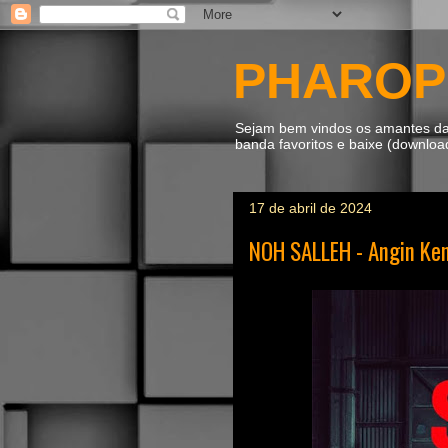
PHAROP
Sejam bem vindos os amantes da m
banda favoritos e baixe (downlo
17 de abril de 2024
NOH SALLEH - Angin Ke