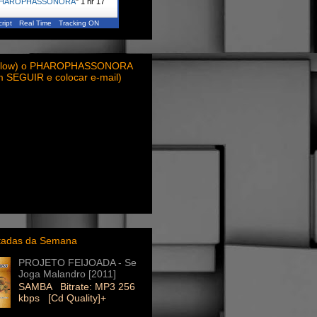
HAROPHASSONORA
"
1 hr 17
ript
Real Time
Tracking ON
ollow) o PHAROPHASSONORA
em SEGUIR e colocar e-mail)
itadas da Semana
PROJETO FEIJOADA - Se
Joga Malandro [2011]
SAMBA Bitrate: MP3 256
kbps [Cd Quality]+