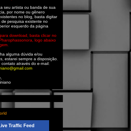
ha seu artista ou banda de sua
cia, por nome ou gênero
xistentes no blog, basta digitar
a de pesquisa existente no
perior esquerdo da página
 para download, basta clicar no
 Pharophassonora, logo abaixo
agem.
ha alguma dúvida e/ou
s, estarei sempre a disposição.
 contato através do e-mail:
iniano@gmail.com
,
iniano
orld
Live Traffic Feed