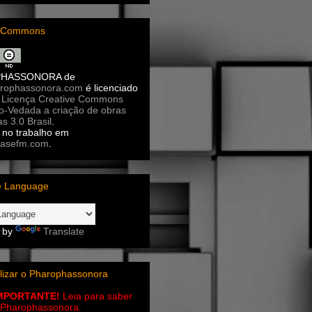
e Commons
PHASSONORA
de
rophassonora.com
é licenciado
a
Licença Creative Commons
ão-Vedada a criação de obras
as 3.0 Brasil
.
no trabalho em
asefm.com
.
e Language
 by
Translate
lizar o Pharophassonora
IMPORTANTE!
Leia para saber
 o Pharophassonora.