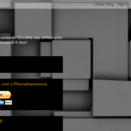
vontade! Escolha seu artista e/ou
usical é isso!
e com o Pharophassonora
E