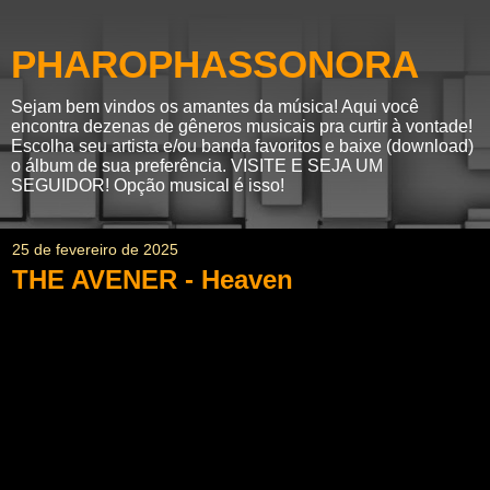
PHAROPHASSONORA
Sejam bem vindos os amantes da música! Aqui você
encontra dezenas de gêneros musicais pra curtir à vontade!
Escolha seu artista e/ou banda favoritos e baixe (download)
o álbum de sua preferência. VISITE E SEJA UM
SEGUIDOR! Opção musical é isso!
25 de fevereiro de 2025
THE AVENER - Heaven