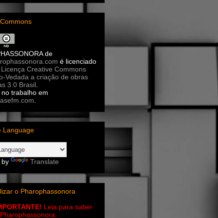
e Commons
PHASSONORA
de
rophassonora.com
é licenciado
a
Licença Creative Commons
ão-Vedada a criação de obras
as 3.0 Brasil
.
no trabalho em
asefm.com
.
e Language
 by
Translate
lizar o Pharophassonora
IMPORTANTE!
Leia para saber
 o Pharophassonora.