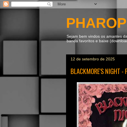
PHAROP
Sejam bem vindos os amantes da m
banda favoritos e baixe (downlo
12 de setembro de 2025
BLACKMORE'S NIGHT - 