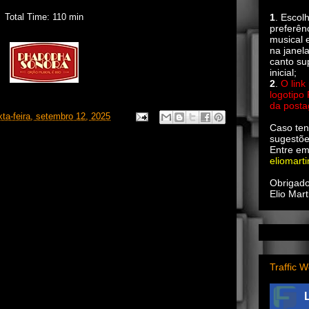
Total Time: 110 min
1
. Escol
preferên
musical e
na janel
canto su
inicial;
2
.
O link
logotipo
da post
xta-feira, setembro 12, 2025
Caso ten
sugestõe
Entre em
eliomart
Obrigado
Elio Mart
Traffic W