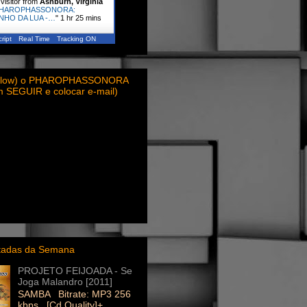
visitor from
Ashburn, Virginia
HAROPHASSONORA:
NHO DA LUA -…
"
1 hr 25 mins
ript
Real Time
Tracking ON
ollow) o PHAROPHASSONORA
em SEGUIR e colocar e-mail)
itadas da Semana
PROJETO FEIJOADA - Se
Joga Malandro [2011]
SAMBA Bitrate: MP3 256
kbps [Cd Quality]+