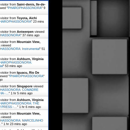
visitor from
Saint-denis, Ile-de-
wed "
PHAROPHASSONORA
"
9
visitor from
Toyota, Aichi
HAROPHASSONORA
"
23 mins
visitor from
Antwerpen
viewed
PHASSONORA
"
37 mins ago
visitor from
Mountain View,
a
viewed
ASSONORA: Instrumental
"
51
visitor from
Ashburn, Virginia
HAROPHASSONORA:
al
"
53 mins ago
visitor from
Iguacu, Rio De
ewed "
PHAROPHASSONORA
"
go
visitor from
Singapore
viewed
HASSONORA: COMADRE
HA -…
"
1 hr 5 mins ago
visitor from
Ashburn, Virginia
HAROPHASSONORA: THE
 PRESS -…
"
1 hr 6 mins ago
visitor from
Mountain View,
a
viewed
HASSONORA: MARCELINHO
…
"
1 hr 23 mins ago