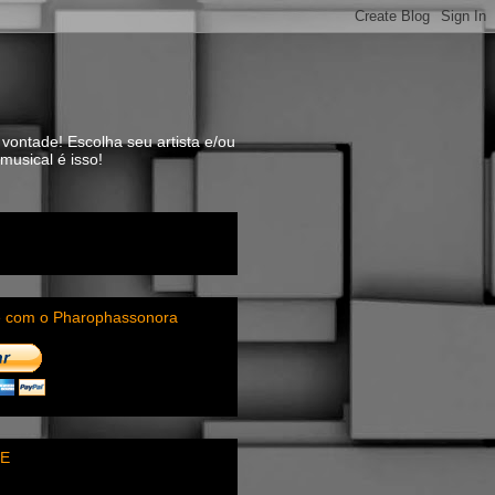
vontade! Escolha seu artista e/ou
usical é isso!
e com o Pharophassonora
E