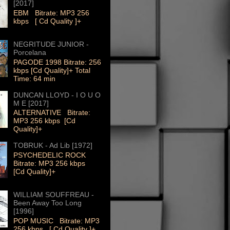
[2017]
EBM Bitrate: MP3 256
kbps [ Cd Quality ]+
NEGRITUDE JUNIOR -
Porcelana
PAGODE 1998 Bitrate: 256
kbps [Cd Quality]+ Total
Time: 64 min
DUNCAN LLOYD - I O U O
M E [2017]
ALTERNATIVE Bitrate:
MP3 256 kbps [Cd
Quality]+
TOBRUK - Ad Lib [1972]
PSYCHEDELIC ROCK
Bitrate: MP3 256 kbps
[Cd Quality]+
WILLIAM SOUFFREAU -
Been Away Too Long
[1996]
POP MUSIC Bitrate: MP3
256 kbps [ Cd Quality ]+