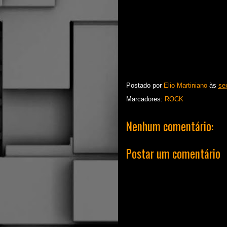
Postado por
Elio Martiniano
às
se
Marcadores:
ROCK
Nenhum comentário:
Postar um comentário