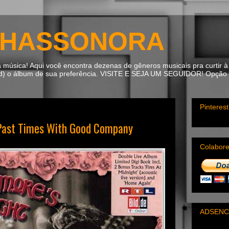
HASSONORA
úsica! Aqui você encontra dezenas de gêneros musicais pra curtir à 
ad) o álbum de sua preferência. VISITE E SEJA UM SEGUIDOR! Opção m
Pinterest
Past Times With Good Company
Colabor
ADSENC