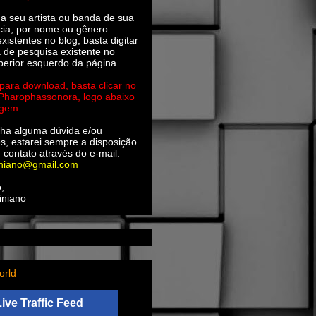
ha seu artista ou banda de sua
cia, por nome ou gênero
xistentes no blog, basta digitar
a de pesquisa existente no
perior esquerdo da página
 para download, basta clicar no
 Pharophassonora, logo abaixo
agem.
ha alguma dúvida e/ou
s, estarei sempre a disposição.
 contato através do e-mail:
iniano@gmail.com
,
iniano
orld
Live Traffic Feed