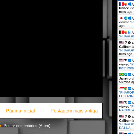
A 
france
vie
mins ago
A 
viewed "
P
ago
A 
"
PHARO
A 
Californi
"
PHAROPH
mins ago
A 
viewed "
P
Instrument
A 
Janeiro
vi
58 mins a
A 
"
PHAROP
FULOZIN
A 
viewed "
P
Página inicial
Postagem mais antiga
RAINBOW
A 
Californi
"
PHAROP
r:
Postar comentários (Atom)
DA LUA -