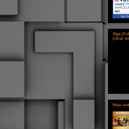
A 
viewed "
P
MARCELI
ago
Get Sc
Siga (F
(clicar 
Mais vis