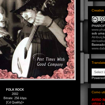
Creativ
PHARO
www.pha
sob um
Atribuiç
derivativ
Baseado 
www.dab
Translat
Powered
FOLK ROCK
Como uti
2002
Bitrate: 256 kbps
AVISO 
[Cd Quality]+
utilizar