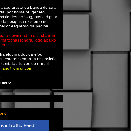
ha seu artista ou banda de sua
cia, por nome ou gênero
xistentes no blog, basta digitar
a de pesquisa existente no
perior esquerdo da página
 para download, basta clicar no
 Pharophassonora, logo abaixo
agem.
ha alguma dúvida e/ou
s, estarei sempre a disposição.
 contato através do e-mail:
iniano@gmail.com
,
iniano
orld
Live Traffic Feed