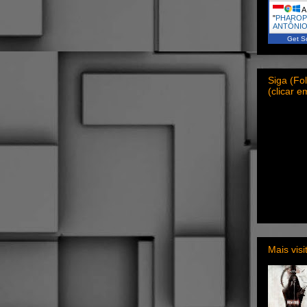
A 
"
PHAROP
ANTÔNIO
Get Sc
Siga (F
(clicar 
Mais vis