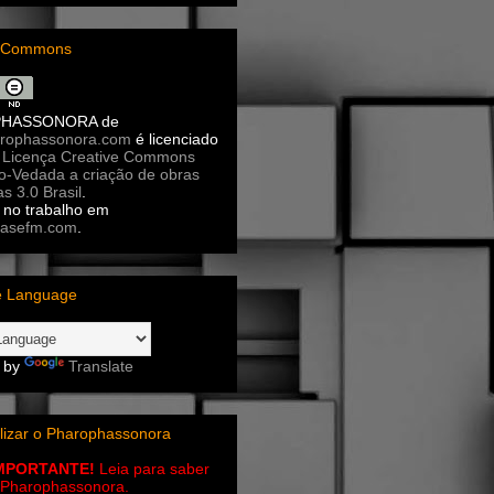
e Commons
PHASSONORA
de
rophassonora.com
é licenciado
a
Licença Creative Commons
ão-Vedada a criação de obras
as 3.0 Brasil
.
no trabalho em
asefm.com
.
e Language
 by
Translate
lizar o Pharophassonora
IMPORTANTE!
Leia para saber
 o Pharophassonora.