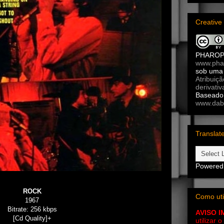
Creativ
PHARO
www.pha
sob um
Atribuiç
derivativ
Baseado 
www.dab
Translat
Powered
ROCK
Como uti
1967
Bitrate: 256 kbps
AVISO 
[Cd Quality]+
utilizar