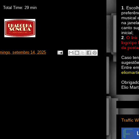
Total Time: 29 min
1
. Escol
preferên
musical e
na janel
canto su
inicial;
2
.
O link
logotipo
da post
mingo, setembro 14, 2025
Caso ten
sugestõe
Entre em
eliomart
Obrigado
Elio Mart
Traffic W