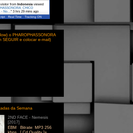
visitor from
Indonesia
viewed
HASSONORA: CHICO
 - No…
"
3 hrs 29 mins ago
ript
Real Time
Tracking ON
ollow) o PHAROPHASSONORA
em SEGUIR e colocar e-mail)
itadas da Semana
2ND FACE - Nemesis
[2017]
EBM Bitrate: MP3 256
kbps [ Cd Quality ]+