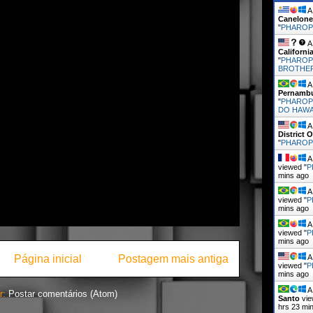
A 
Canelone
"
PHARO
A 
Californi
"
PHAROP
BROTHE
A 
Pernamb
"
PHAROP
DO HAWA
A 
District 
"
PHARO
A 
viewed "
P
mins ago
A 
viewed "
P
mins ago
A 
viewed "
P
mins ago
Página inicial
Postagem mais antiga
A 
viewed "
P
mins ago
A 
r:
Postar comentários (Atom)
Santo
vie
hrs 23 mi