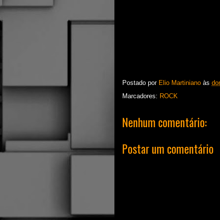
Postado por
Elio Martiniano
às
do
Marcadores:
ROCK
Nenhum comentário:
Postar um comentário