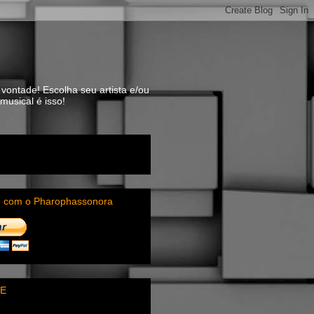
vontade! Escolha seu artista e/ou
usical é isso!
e com o Pharophassonora
E