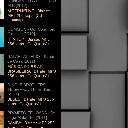
DUNCAN LLOYD - I O U O
M E [2017]
ALTERNATIVE Bitrate:
MP3 256 kbps [Cd
Quality]+
COMMON - Go! Common
Classics [2010]
HIP-HOP Bitrate: MP3
256 kbps [Cd Quality]+
RAFAEL ALTERIO - Santo
de Casa [2011]
MÚSICA POPULAR
BRASILEIRA Bitrate: MP3
256 kbps [Cd Quality]+
DINGLE BROTHERS -
Throw Away Them Blues
[2021]
BLUES Bitrate: MP3 256
kbps [Cd Quality]+
PROJETO FEIJOADA - Se
Joga Malandro [2011]
SAMBA Bitrate: MP3 256
kbps [Cd Quality]+