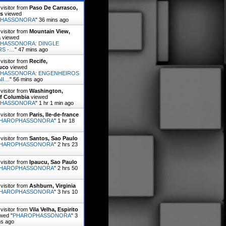
visitor from
Paso De Carrasco,
s
viewed
PHASSONORA
"
36 mins ago
visitor from
Mountain View,
a
viewed
HASSONORA: DINGLE
RS -…
"
47 mins ago
visitor from
Recife,
uco
viewed
HASSONORA: ENGENHEIROS
II…
"
56 mins ago
visitor from
Washington,
Of Columbia
viewed
PHASSONORA
"
1 hr 1 min ago
visitor from
Paris, Ile-de-france
HAROPHASSONORA
"
1 hr 18
visitor from
Santos, Sao Paulo
HAROPHASSONORA
"
2 hrs 23
visitor from
Ipaucu, Sao Paulo
HAROPHASSONORA
"
2 hrs 50
visitor from
Ashburn, Virginia
HAROPHASSONORA
"
3 hrs 10
visitor from
Vila Velha, Espirito
wed "
PHAROPHASSONORA
"
3
ns ago