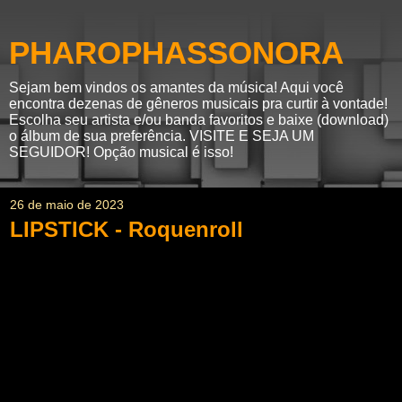
PHAROPHASSONORA
Sejam bem vindos os amantes da música! Aqui você
encontra dezenas de gêneros musicais pra curtir à vontade!
Escolha seu artista e/ou banda favoritos e baixe (download)
o álbum de sua preferência. VISITE E SEJA UM
SEGUIDOR! Opção musical é isso!
26 de maio de 2023
LIPSTICK - Roquenroll