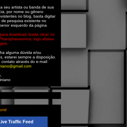
ha seu artista ou banda de sua
cia, por nome ou gênero
xistentes no blog, basta digitar
a de pesquisa existente no
perior esquerdo da página
 para download, basta clicar no
 Pharophassonora, logo abaixo
agem.
ha alguma dúvida e/ou
s, estarei sempre a disposição.
 contato através do e-mail:
iniano@gmail.com
,
iniano
orld
Live Traffic Feed