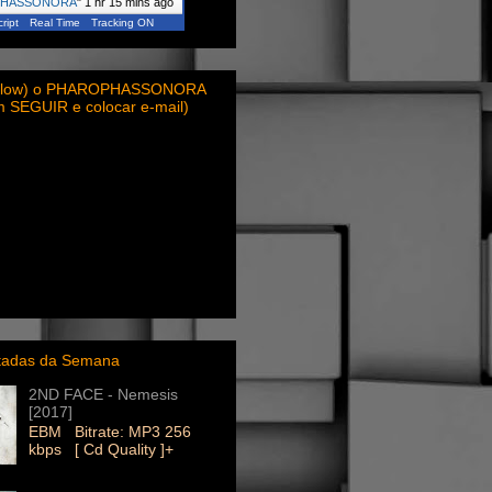
PHASSONORA
"
1 hr 15 mins ago
ript
Real Time
Tracking ON
ollow) o PHAROPHASSONORA
em SEGUIR e colocar e-mail)
itadas da Semana
2ND FACE - Nemesis
[2017]
EBM Bitrate: MP3 256
kbps [ Cd Quality ]+