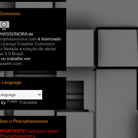
e Commons
PHASSONORA
de
rophassonora.com
é licenciado
a
Licença Creative Commons
ão-Vedada a criação de obras
as 3.0 Brasil
.
no trabalho em
asefm.com
.
e Language
 by
Translate
lizar o Pharophassonora
IMPORTANTE!
Leia para saber
 o Pharophassonora.