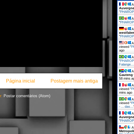
A 
Auvergne
"
PHARO
A 
"
PHARO
A 
westfale
"
PHARO
A 
viewed "
P
ago
A 
"
PHAROP
Falange…
A 
Gauteng
58 mins a
Página inicial
Postagem mais antiga
A 
viewed "
P
mins ago
r:
Postar comentários (Atom)
A 
viewed "
P
- ... das…
A 
Auvergne
"
PHARO
A 
Metropol