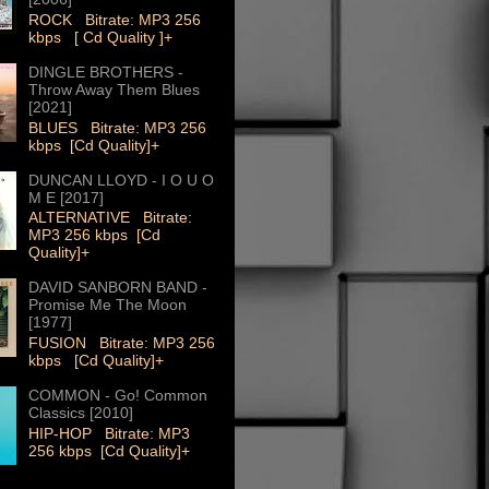
ROCK Bitrate: MP3 256
kbps [ Cd Quality ]+
DINGLE BROTHERS -
Throw Away Them Blues
[2021]
BLUES Bitrate: MP3 256
kbps [Cd Quality]+
DUNCAN LLOYD - I O U O
M E [2017]
ALTERNATIVE Bitrate:
MP3 256 kbps [Cd
Quality]+
DAVID SANBORN BAND -
Promise Me The Moon
[1977]
FUSION Bitrate: MP3 256
kbps [Cd Quality]+
COMMON - Go! Common
Classics [2010]
HIP-HOP Bitrate: MP3
256 kbps [Cd Quality]+