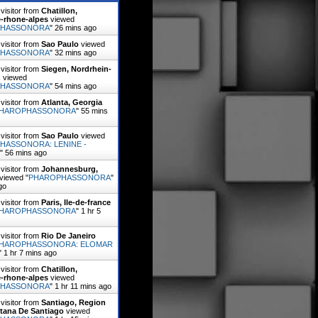
visitor from
Chatillon,
-rhone-alpes
viewed
PHASSONORA
"
26 mins ago
visitor from
Sao Paulo
viewed
PHASSONORA
"
32 mins ago
visitor from
Siegen, Nordrhein-
n
viewed
PHASSONORA
"
54 mins ago
visitor from
Atlanta, Georgia
HAROPHASSONORA
"
55 mins
visitor from
Sao Paulo
viewed
HASSONORA: LENINE -
"
56 mins ago
visitor from
Johannesburg,
viewed "
PHAROPHASSONORA
"
go
visitor from
Paris, Ile-de-france
HAROPHASSONORA
"
1 hr 5
visitor from
Rio De Janeiro
HAROPHASSONORA: ELOMAR
"
1 hr 7 mins ago
visitor from
Chatillon,
-rhone-alpes
viewed
PHASSONORA
"
1 hr 11 mins ago
visitor from
Santiago, Region
itana De Santiago
viewed