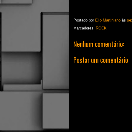
Postado por
Elio Martiniano
às
se
Marcadores:
ROCK
Nenhum comentário:
Postar um comentário