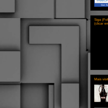
"
PHARO
Get Sc
Siga (F
(clicar 
Mais vis