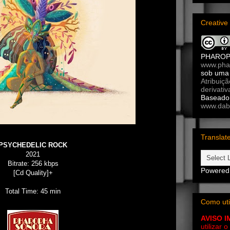
Creativ
PHARO
www.pha
sob um
Atribuiç
derivativ
Baseado 
www.dab
Translat
PSYCHEDELIC ROCK
2021
Bitrate: 256 kbps
Powered
[Cd Quality]+
Total Time: 45 min
Como uti
AVISO 
utilizar