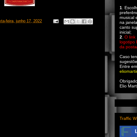
1
. Escol
preferên
musical e
xta-feira, junho 17, 2022
na janel
canto su
inicial;
2
.
O link
logotipo
da post
Caso ten
sugestõe
Entre em
eliomart
Obrigado
Elio Mart
Traffic W