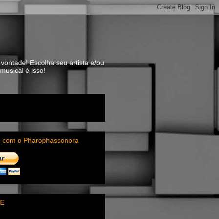
vontade! Escolha seu artista e/ou
usical é isso!
e com o Pharophassonora
E