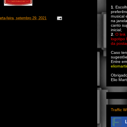
1
. Escol
preferên
musical e
arta-feira, setembro 29, 2021
na janel
canto su
inicial;
2
.
O link
logotipo
da post
Caso ten
sugestõe
Entre em
eliomart
Obrigado
Elio Mart
Traffic W