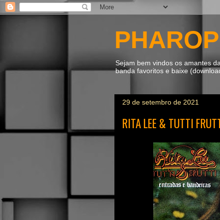
PHAROP
Sejam bem vindos os amantes da m
banda favoritos e baixe (downlo
29 de setembro de 2021
RITA LEE & TUTTI FRUTT