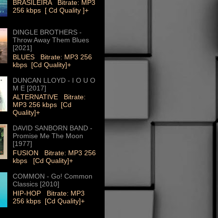
BRASILEIRA Bitrate: MP3
256 kbps [ Cd Quality ]+
DINGLE BROTHERS -
Throw Away Them Blues
[2021]
BLUES Bitrate: MP3 256
kbps [Cd Quality]+
DUNCAN LLOYD - I O U O
M E [2017]
ALTERNATIVE Bitrate:
MP3 256 kbps [Cd
Quality]+
DAVID SANBORN BAND -
Promise Me The Moon
[1977]
FUSION Bitrate: MP3 256
kbps [Cd Quality]+
COMMON - Go! Common
Classics [2010]
HIP-HOP Bitrate: MP3
256 kbps [Cd Quality]+