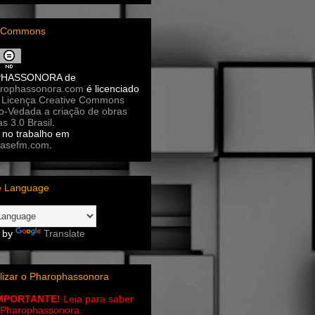
e Commons
PHASSONORA
de
rophassonora.com
é licenciado
a
Licença Creative Commons
ão-Vedada a criação de obras
as 3.0 Brasil
.
no trabalho em
asefm.com
.
e Language
 by
Translate
lizar o Pharophassonora
IMPORTANTE!
Leia para saber
 o Pharophassonora.