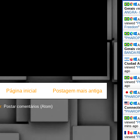
A 
Gerais
vi
ANGRA - 
A 
viewed "
P
Freedom
A 
"
PHARO
A 
Gerais
vi
BANDA R
A 
Ciudad A
viewed "
P
ago
A 
viewed "
P
ago
Página inicial
Postagem mais antiga
A 
"
PHARO
A 
r:
Postar comentários (Atom)
Connecti
"
PHARO
A 
viewed "
P
mins ago
A 
viewed "
P