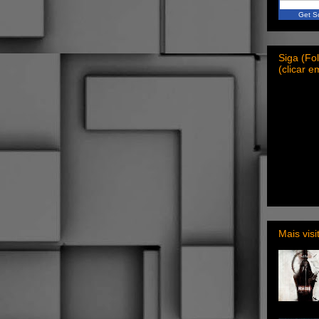
Get Sc
Siga (F
(clicar 
Mais vis