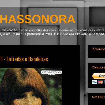
HASSONORA
úsica! Aqui você encontra dezenas de gêneros musicais pra curtir à 
ad) o álbum de sua preferência. VISITE E SEJA UM SEGUIDOR! Opção m
Pinterest
I - Entradas e Bandeiras
Colabor
ADSENC