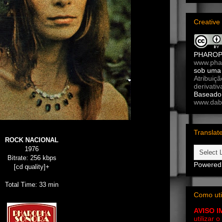
Creativ
PHARO
www.pha
sob um
Atribuiç
derivativ
Baseado 
www.dab
Translat
ROCK NACIONAL
1976
Bitrate: 256 kbps
Powered
[cd quality]+
Total Time: 33 min
Como uti
AVISO 
utilizar