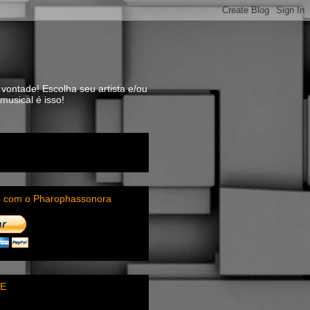
vontade! Escolha seu artista e/ou
usical é isso!
e com o Pharophassonora
E