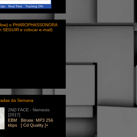
ript
Real Time
Tracking ON
ollow) o PHAROPHASSONORA
em SEGUIR e colocar e-mail)
itadas da Semana
2ND FACE - Nemesis
[2017]
EBM Bitrate: MP3 256
kbps [ Cd Quality ]+