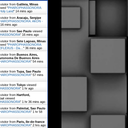
visitor from
Galileia, Minas
ewed "
PHAROPHASSONORA:
Holy Land
"
14 mins ago
visitor from
Aracaju, Sergipe
HAROPHASSONORA: AKON -
"
16 mins ago
visitor from
Sao Paulo
viewed
PHASSONORA
"
16 mins ago
visitor from
Sete Lagoas, Minas
ewed "
PHAROPHASSONORA:
EFLEXUS - Da…
"
36 mins ago
visitor from
Buenos Aires,
utonoma De Buenos Aires
HAROPHASSONORA
"
54 mins
visitor from
Tupa, Sao Paulo
HAROPHASSONORA
"
57 mins
visitor from
Tokyo
viewed
PHASSONORA
"
1 hr 1 min ago
visitor from
Hartford,
cut
viewed
PHASSONORA
"
1 hr 36 mins ago
visitor from
Palmital, Sao Paulo
HAROPHASSONORA
"
1 hr 58
visitor from
Paris, Ile-de-france
HAROPHASSONORA
"
2 hrs ago