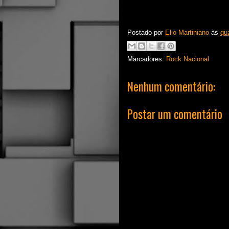
Postado por
Elio Martiniano
às
qu
Marcadores:
Rock Nacional
Nenhum comentário:
Postar um comentário