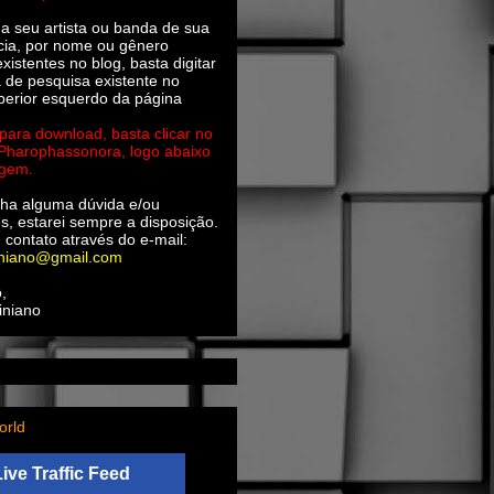
ha seu artista ou banda de sua
cia, por nome ou gênero
xistentes no blog, basta digitar
a de pesquisa existente no
perior esquerdo da página
 para download, basta clicar no
 Pharophassonora, logo abaixo
agem.
ha alguma dúvida e/ou
s, estarei sempre a disposição.
 contato através do e-mail:
iniano@gmail.com
,
iniano
orld
Live Traffic Feed