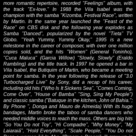
more romantic
repertoire
,
recorded "
Feelings"
album,
with
the
track "
Ex
-
love."
In 1988
the
Vila
Isabel
was the
champion
with the
samba
"
Kizomba,
Festival
Race"
,
written
by Martin
.
In the same year
launched the
"
Feast of the
Race"
on CBS
disk and
the following year
explodes
as
Samba
"
Danced",
popularized
by the novel
"
Tieta"
TV
Globo
.
"Yeah
Yummy,
Yummy
Okay
,"
1995
is a new
milestone
in the career of
composer,
with over
one million
copies sold
,
and
the hits "
Women"
(
General
Toninho
),
"
Cuca
Maluca
"
(
Garcia
Willow
)
"
Slowly,
Slowly
"
(
Eraldo
Rambling
)
and
the title track
.
In 1997
he opened
a bar
in
Vila
Isabel
, the
Butiquim
of
Martin
,
who became
a meeting
point for
samba
.
In
the year following
the release of "
3.0
Turbocharged
Live
"
by Sony
,
did
a recap
of his career
,
including
old hits
(
"Who Is
It
Sickens
Sea
",
"
Comes
Coming
,
Come
Over
",
"
House of
Bamba
"
"Sing
,
Sing
My
People
")
and classic
samba
(
"
Batuque
in the
kitchen,
John of
Bahia
.";
By Phone
"
,
Donga
and Mauro
de Almeida
)
With
its huge
bandages
, Martin
broke the taboo
of
samba dancers
who
needed
middle voices
to reach the
mass.
Others
are
big hits
"
So
You
Do not
Toy
",
"
Hi
Compadre
",
"
Why
Money
",
"
My
Laiaraiá
",
"
Hold
Everything
",
"
Scale
People,"
"
You
Do not