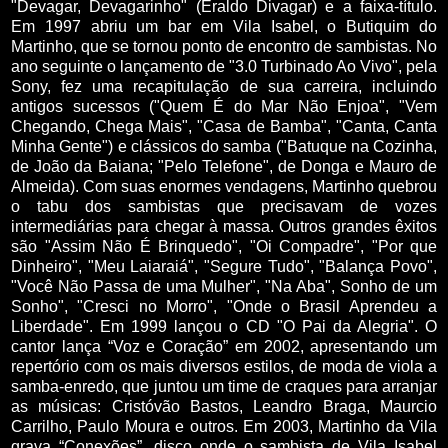
"Devagar, Devagarinho" (Eraldo Divagar) e a faixa-título.
Em 1997 abriu um bar em Vila Isabel, o Butiquim do
Martinho, que se tornou ponto de encontro de sambistas. No
ano seguinte o lançamento de "3.0 Turbinado Ao Vivo", pela
Sony, fez uma recapitulação de sua carreira, incluindo
antigos sucessos ("Quem É do Mar Não Enjoa", "Vem
Chegando, Chega Mais", "Casa de Bamba", "Canta, Canta
Minha Gente") e clássicos do samba ("Batuque na Cozinha,
de João da Baiana; "Pelo Telefone", de Donga e Mauro de
Almeida). Com suas enormes vendagens, Martinho quebrou
o tabu dos sambistas que precisavam de vozes
intermediárias para chegar à massa. Outros grandes êxitos
são "Assim Não É Brinquedo", "Oi Compadre", "Por que
Dinheiro", "Meu Laiaraiá", "Segure Tudo", "Balança Povo",
"Você Não Passa de uma Mulher", "Na Aba", Sonho de um
Sonho", "Cresci no Morro", "Onde o Brasil Aprendeu a
Liberdade". Em 1999 lançou o CD "O Pai da Alegria". O
cantor lança “Voz e Coração” em 2002, apresentando um
repertório com os mais diversos estilos, de moda de viola a
samba-enredo, que juntou um time de craques para arranjar
as músicas: Cristóvão Bastos, Leandro Braga, Maurcio
Carrilho, Paulo Moura e outros. Em 2003, Martinho da Vila
grava “Conexões”, disco onde o sambista de Vila Isabel