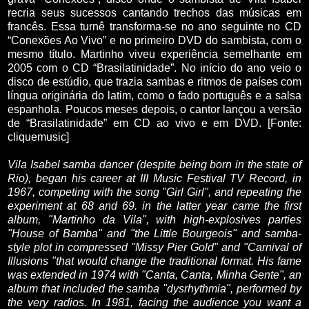
recria seus sucessos cantando trechos das músicas em
francês. Essa turnê transforma-se no ano seguinte no CD
“Conexões Ao Vivo” e no primeiro DVD do sambista, com o
mesmo título. Martinho viveu experiência semelhante em
2005 com o CD “Brasilatinidade”. No início do ano veio o
disco de estúdio, que trazia sambas e ritmos de países com
língua originária do latim, como o fado português e a salsa
espanhola. Poucos meses depois, o cantor lançou a versão
de “Brasilatinidade” em CD ao vivo e em DVD. [Fonte:
cliquemusic]
Vila
Isabel
samba dancer
(
despite being born
in the state
of
Rio
),
began
his career at
III
Music Festival
TV Record
,
in
1967
, competing with
the song "
Girl
Girl
",
and repeating
the
experiment
at 68
and 69
.
in the latter
year
came the
first
album
,
"
Martinho da
Vila
",
with
high
-
explosives
parties
"
House of
Bamba
"
and
"
the Little
Bourgeois
"
and
samba-
style
plot
in compressed
"
Missy
Pier
Gold
"
and
"
Carnival of
Illusions
"that
would change the
traditional format
.
His fame
was extended
in 1974 with
"
Canta,
Canta
, Minha
Gente"
, an
album that
included the
samba
"
dysrhythmia",
performed
by
the
very
radios
.
In 1981
,
facing
the audience you
want a