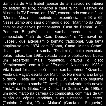
Sambista de Vila Isabel (apesar de ter nascido no interior
do estado do Rio), começou a carreira no III Festival de
Música da TV Record, em 1967, concorrendo com a música
"Menina Moça", e repetindo a experiência em 68 e 69.
Nesse último ano saiu o primeiro disco, "Martinho da Vila",
com os explosivos partidos-altos "Casa de Bamba" e "O
Pequeno Burguês" e os sambas-enredo em estilo
compactado "Iaiá do Cais Dourado" e "Carnaval de
Ilusões", que alterariam o formato tradicional. Sua fama
ampliou-se em 1974 com "Canta, Canta, Minha Gente",
disco que incluía o samba "Disritmia", muito executada
pelas rádios. Em 1981, voltado para o público que busca
um repertório mais romântico, gravou o disco
"Sentimentos", com a faixa "Ex-amor". No ano de 1988 a
Vila Isabel foi a campeã com o samba-enredo "Kizomba,
Festa da Raça", escrita por Martinho. No mesmo ano lança
o disco "Festa da Raça" pela CBS e no ano seguinte
explode como o samba "Dancei", popularizado pela novela
"Tieta", da TV Globo. "Tá Delícia, Tá Gostoso", de 1995, é
um novo marco na carreira do compositor, com mais de um
milhão de cópias vendidas, e os sucessos "Mulheres"
(Toninho Gerais), "Cuca Maluca" (Garcia do Salgueiro),