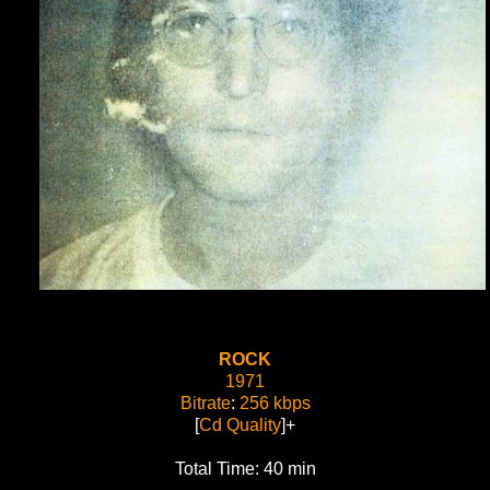
ROCK
1971
Bitrate
:
256 kbps
[
Cd Quality
]+
Total Time: 40 min