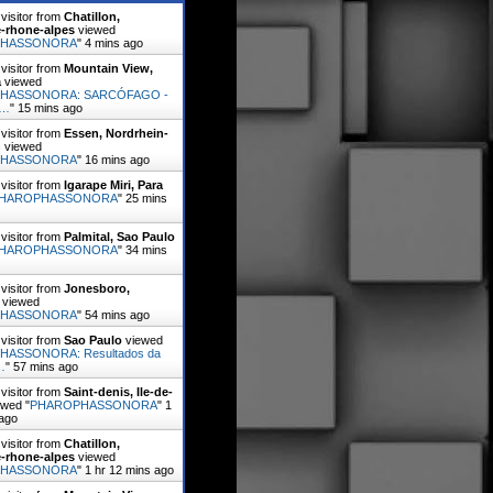
visitor from
Chatillon,
-rhone-alpes
viewed
PHASSONORA
"
4 mins ago
visitor from
Mountain View,
a
viewed
HASSONORA: SARCÓFAGO -
s…
"
15 mins ago
visitor from
Essen, Nordrhein-
n
viewed
PHASSONORA
"
16 mins ago
visitor from
Igarape Miri, Para
HAROPHASSONORA
"
25 mins
visitor from
Palmital, Sao Paulo
HAROPHASSONORA
"
34 mins
visitor from
Jonesboro,
viewed
PHASSONORA
"
54 mins ago
visitor from
Sao Paulo
viewed
ASSONORA: Resultados da
…
"
57 mins ago
visitor from
Saint-denis, Ile-de-
wed "
PHAROPHASSONORA
"
1
 ago
visitor from
Chatillon,
-rhone-alpes
viewed
PHASSONORA
"
1 hr 12 mins ago