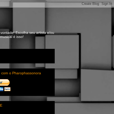
vontade! Escolha seu artista e/ou
usical é isso!
e com o Pharophassonora
E