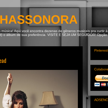
HASSONORA
úsica! Aqui você encontra dezenas de gêneros musicais pra curtir à 
ad) o álbum de sua preferência. VISITE E SEJA UM SEGUIDOR! Opção m
Pinterest
ead
Colabor
ADSENC