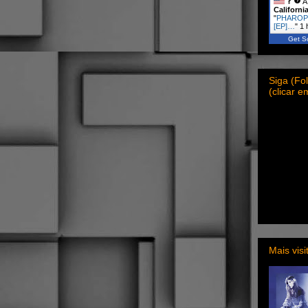
A 
Californi
"
PHAROPH
[EP]…
"
1 
Get Sc
Siga (F
(clicar 
Mais vis