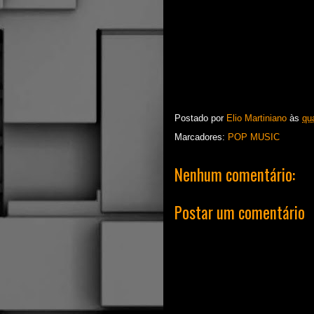
Postado por
Elio Martiniano
às
qua
Marcadores:
POP MUSIC
Nenhum comentário:
Postar um comentário