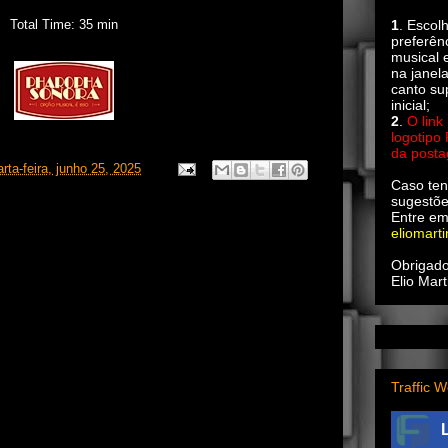
Total Time: 35 min
1
. Escol
preferên
musical e
na janel
canto su
inicial;
2
.
O link
logotipo
da post
rta-feira, junho 25, 2025
Caso ten
sugestõe
Entre em
eliomart
Obrigado
Elio Mart
Traffic W