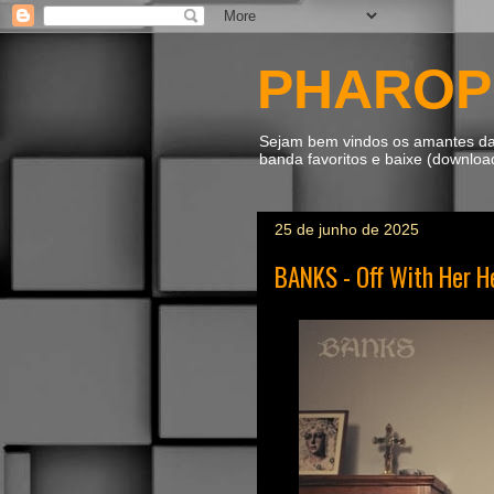
PHAROP
Sejam bem vindos os amantes da m
banda favoritos e baixe (downlo
25 de junho de 2025
BANKS - Off With Her H