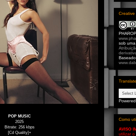
Creativ
PHARO
www.pha
sob um
Atribuiç
derivativ
Baseado 
www.dab
Translat
Powered
POP MUSIC
Como uti
2025
Bitrate: 256 kbps
AVISO 
[Cd Quality]+
utilizar