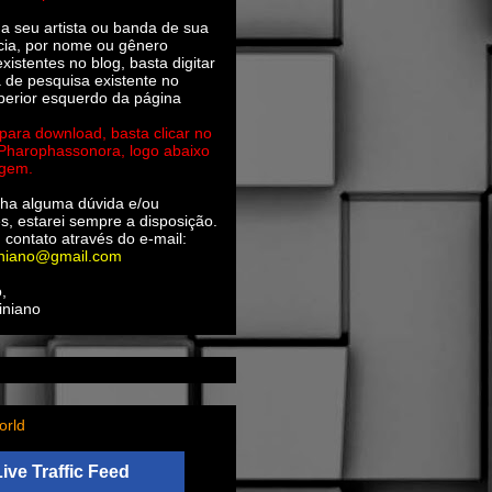
ha seu artista ou banda de sua
cia, por nome ou gênero
xistentes no blog, basta digitar
a de pesquisa existente no
perior esquerdo da página
 para download, basta clicar no
 Pharophassonora, logo abaixo
agem.
ha alguma dúvida e/ou
s, estarei sempre a disposição.
 contato através do e-mail:
iniano@gmail.com
,
iniano
orld
Live Traffic Feed