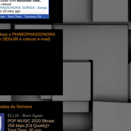
visitor from
Mountain View,
a
viewed
ASSONORA: SUINGA - Suinga
hr 20 mins ago
ript
Real Time
Tracking ON
ollow) o PHAROPHASSONORA
em SEGUIR e colocar e-mail)
itadas da Semana
ELLIS - Born Again
POP MUSIC 2020 Bitrate:
256 kbps [Cd Quality]+
Total Time: 30 min