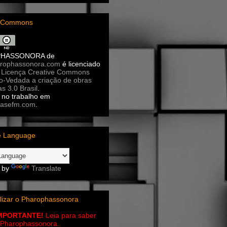
e Commons
PHASSONORA
de
rophassonora.com
é licenciado
a
Licença Creative Commons
ão-Vedada a criação de obras
as 3.0 Brasil
.
no trabalho em
asefm.com
.
e Language
 by
Translate
lizar o Pharophassonora
IMPORTANTE!
Leia para saber
 o Pharophassonora.