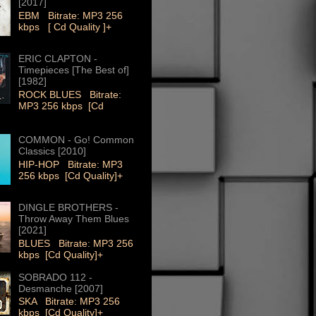
[2017]
EBM Bitrate: MP3 256
kbps [ Cd Quality ]+
ERIC CLAPTON -
Timepieces [The Best of]
[1982]
ROCK BLUES Bitrate:
MP3 256 kbps [Cd
COMMON - Go! Common
Classics [2010]
HIP-HOP Bitrate: MP3
256 kbps [Cd Quality]+
DINGLE BROTHERS -
Throw Away Them Blues
[2021]
BLUES Bitrate: MP3 256
kbps [Cd Quality]+
SOBRADO 112 -
Desmanche [2007]
SKA Bitrate: MP3 256
kbps [Cd Quality]+