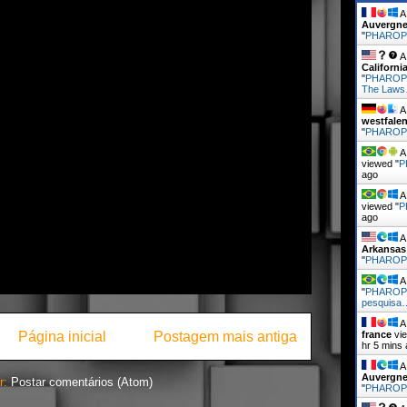
A 
Auvergne
"
PHARO
A 
Californi
"
PHAROP
The Law
A 
westfale
"
PHARO
A 
viewed "
P
ago
A 
viewed "
P
ago
A 
Arkansas
"
PHARO
A 
"
PHAROPH
pesquisa
A 
Página inicial
Postagem mais antiga
france
vie
hr 5 mins
A 
Auvergne
r:
Postar comentários (Atom)
"
PHARO