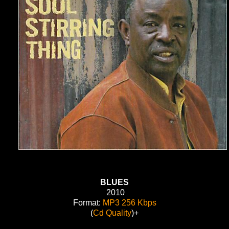
BLUES
2010
Format:
MP3 256 Kbps
(
Cd Quality
)+