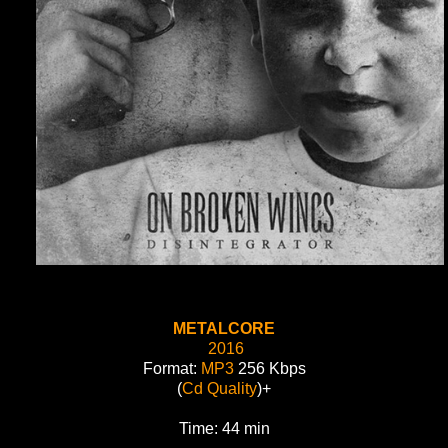
METALCORE
2016
Format:
MP3
256 Kbps
(
Cd Quality
)+
Time: 44 min