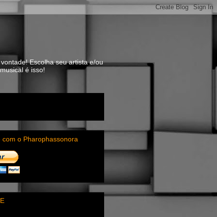
vontade! Escolha seu artista e/ou
usical é isso!
e com o Pharophassonora
E