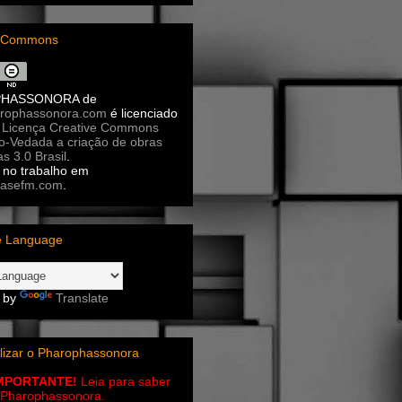
e Commons
PHASSONORA
de
rophassonora.com
é licenciado
a
Licença Creative Commons
ão-Vedada a criação de obras
as 3.0 Brasil
.
no trabalho em
asefm.com
.
e Language
 by
Translate
lizar o Pharophassonora
IMPORTANTE!
Leia para saber
 o Pharophassonora.