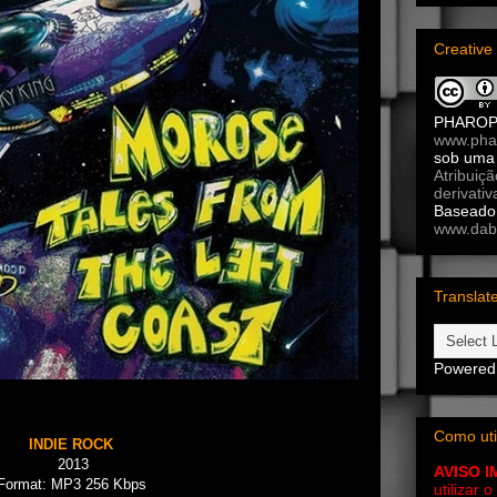
Creativ
PHARO
www.pha
sob um
Atribuiç
derivativ
Baseado 
www.dab
Translat
Powered
Como uti
INDIE ROCK
2013
AVISO 
ormat: MP3 256 Kbps
utilizar