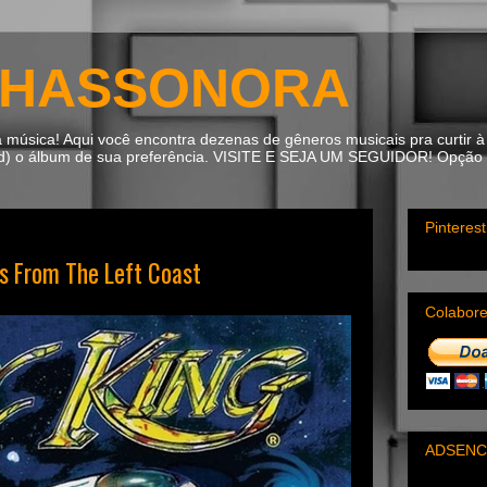
HASSONORA
úsica! Aqui você encontra dezenas de gêneros musicais pra curtir à 
ad) o álbum de sua preferência. VISITE E SEJA UM SEGUIDOR! Opção m
Pinterest
s From The Left Coast
Colabor
ADSENC