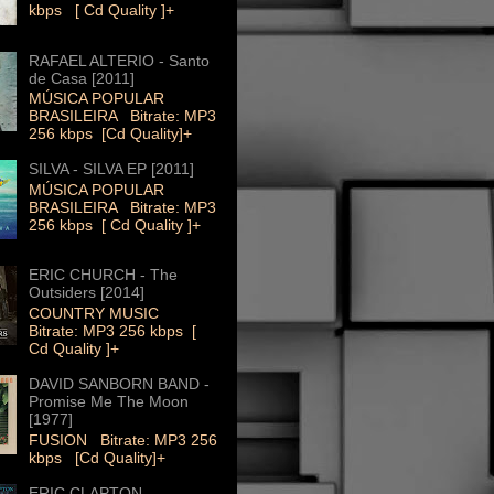
kbps [ Cd Quality ]+
RAFAEL ALTERIO - Santo
de Casa [2011]
MÚSICA POPULAR
BRASILEIRA Bitrate: MP3
256 kbps [Cd Quality]+
SILVA - SILVA EP [2011]
MÚSICA POPULAR
BRASILEIRA Bitrate: MP3
256 kbps [ Cd Quality ]+
ERIC CHURCH - The
Outsiders [2014]
COUNTRY MUSIC
Bitrate: MP3 256 kbps [
Cd Quality ]+
DAVID SANBORN BAND -
Promise Me The Moon
[1977]
FUSION Bitrate: MP3 256
kbps [Cd Quality]+
ERIC CLAPTON -