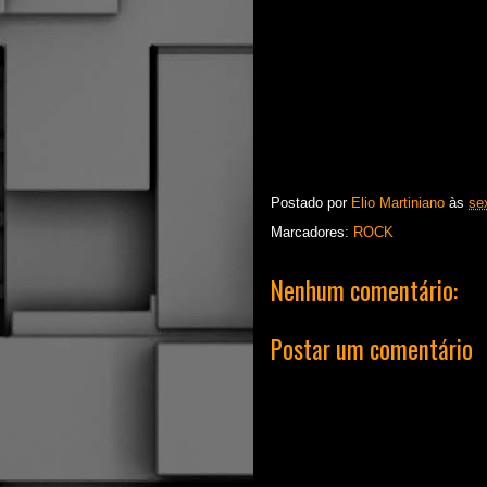
Postado por
Elio Martiniano
às
se
Marcadores:
ROCK
Nenhum comentário:
Postar um comentário