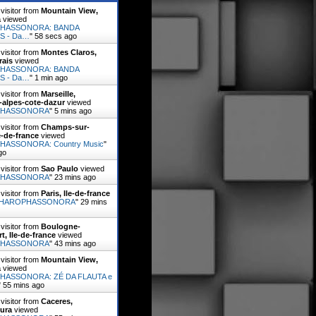
visitor from
Mountain View,
a
viewed
HASSONORA: BANDA
S - Da…
"
1 min ago
visitor from
Montes Claros,
rais
viewed
HASSONORA: BANDA
S - Da…
"
1 min ago
visitor from
Marseille,
-alpes-cote-dazur
viewed
PHASSONORA
"
5 mins ago
visitor from
Champs-sur-
e-de-france
viewed
ASSONORA: Country Music
"
go
visitor from
Sao Paulo
viewed
PHASSONORA
"
23 mins ago
visitor from
Paris, Ile-de-france
HAROPHASSONORA
"
29 mins
visitor from
Boulogne-
t, Ile-de-france
viewed
PHASSONORA
"
43 mins ago
visitor from
Mountain View,
a
viewed
HASSONORA: ZÉ DA FLAUTA e
"
55 mins ago
visitor from
Caceres,
ura
viewed