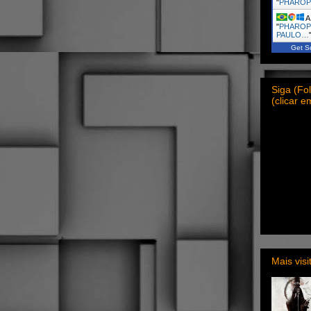
"
PHARO
A 
"
PHAROP
PAULO…
Get Sc
Siga (F
(clicar 
Mais vis