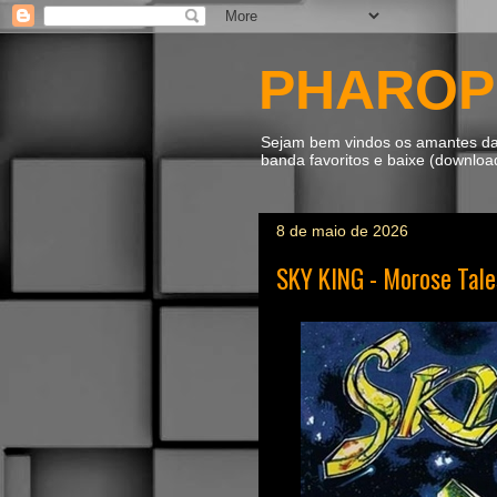
PHAROP
Sejam bem vindos os amantes da m
banda favoritos e baixe (downlo
8 de maio de 2026
SKY KING - Morose Tale