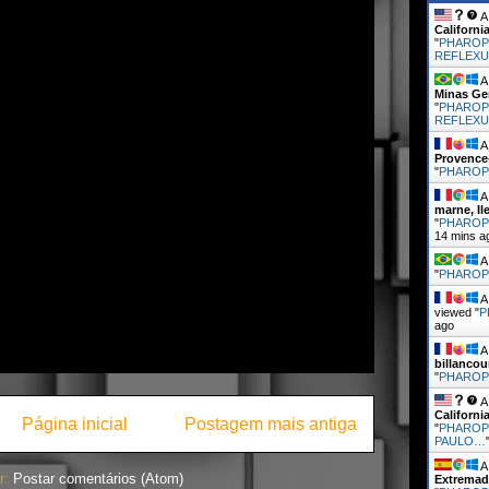
A 
Californi
"
PHAROP
REFLEXU
A 
Minas Ge
"
PHAROP
REFLEXU
A 
Provence
"
PHARO
A 
marne, Il
"
PHAROPH
14 mins a
A 
"
PHARO
A 
viewed "
P
ago
A 
billancour
"
PHARO
A 
Californi
Página inicial
Postagem mais antiga
"
PHAROP
PAULO…
A 
r:
Postar comentários (Atom)
Extremad