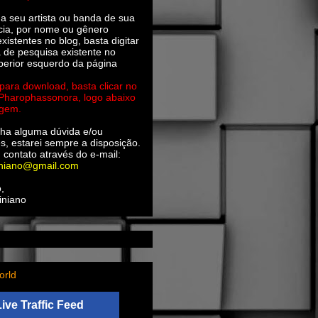
ha seu artista ou banda de sua
cia, por nome ou gênero
xistentes no blog, basta digitar
a de pesquisa existente no
perior esquerdo da página
 para download, basta clicar no
 Pharophassonora, logo abaixo
agem.
ha alguma dúvida e/ou
s, estarei sempre a disposição.
 contato através do e-mail:
iniano@gmail.com
,
iniano
orld
Live Traffic Feed