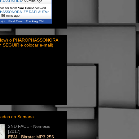
PHASSONORA
"
55 mins ago
visitor from
Sao Paulo
viewed
HASSONORA: ZÉ DA FLAUTA e
"
56 mins ago
ript
Real Time
Tracking ON
ollow) o PHAROPHASSONORA
em SEGUIR e colocar e-mail)
itadas da Semana
2ND FACE - Nemesis
[2017]
EBM Bitrate: MP3 256