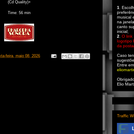
(Cd Quality)+
1
. Escol
preferên
Time: 56 min
musical e
na janel
canto su
inicial;
2
.
O link
logotipo
da post
Caso ten
xta-feira, maio 08, 2026
sugestõe
Entre em
eliomart
Obrigado
Elio Mart
Traffic W