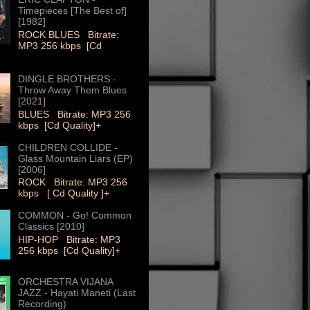
Timepieces [The Best of]
[1982]
ROCK BLUES Bitrate:
MP3 256 kbps [Cd
DINGLE BROTHERS -
Throw Away Them Blues
[2021]
BLUES Bitrate: MP3 256
kbps [Cd Quality]+
CHILDREN COLLIDE -
Glass Mountain Liars (EP)
[2006]
ROCK Bitrate: MP3 256
kbps [ Cd Quality ]+
COMMON - Go! Common
Classics [2010]
HIP-HOP Bitrate: MP3
256 kbps [Cd Quality]+
ORCHESTRA VIJANA
JAZZ - Hayati Maneti (Last
Recording)