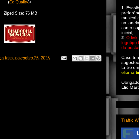
(
Cd Quality
)+
1
. Escol
preferên
Ziped Size: 76 MB
musical e
na janel
canto su
inicial;
2
.
O link
logotipo
da post
Caso ten
rça-feira, novembro 25, 2025
sugestõe
Entre em
eliomart
Obrigado
Elio Mart
Traffic W