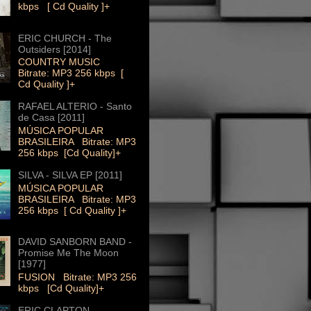
kbps [ Cd Quality ]+
ERIC CHURCH - The
Outsiders [2014]
COUNTRY MUSIC
Bitrate: MP3 256 kbps [
Cd Quality ]+
RAFAEL ALTERIO - Santo
de Casa [2011]
MÚSICA POPULAR
BRASILEIRA Bitrate: MP3
256 kbps [Cd Quality]+
SILVA - SILVA EP [2011]
MÚSICA POPULAR
BRASILEIRA Bitrate: MP3
256 kbps [ Cd Quality ]+
DAVID SANBORN BAND -
Promise Me The Moon
[1977]
FUSION Bitrate: MP3 256
kbps [Cd Quality]+
ERIC CLAPTON -