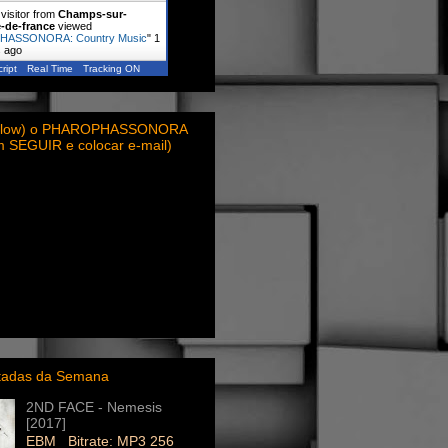
visitor from
Champs-sur-
e-de-france
viewed
ASSONORA: Country Music
"
1
s ago
ript
Real Time
Tracking ON
ollow) o PHAROPHASSONORA
em SEGUIR e colocar e-mail)
itadas da Semana
2ND FACE - Nemesis
[2017]
EBM Bitrate: MP3 256