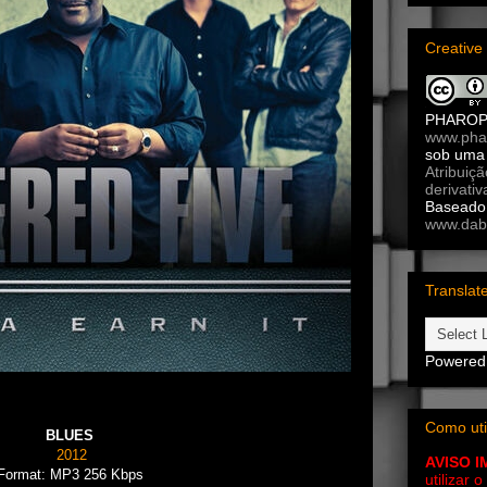
Creativ
PHARO
www.pha
sob um
Atribuiç
derivativ
Baseado 
www.dab
Translat
Powered
Como uti
BLUES
2012
AVISO 
ormat: MP3 256 Kbps
utilizar