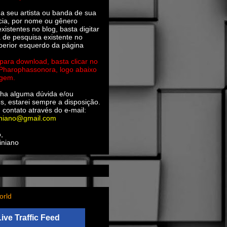
ha seu artista ou banda de sua
cia, por nome ou gênero
xistentes no blog, basta digitar
a de pesquisa existente no
perior esquerdo da página
 para download, basta clicar no
 Pharophassonora, logo abaixo
agem.
ha alguma dúvida e/ou
s, estarei sempre a disposição.
 contato através do e-mail:
iniano@gmail.com
,
iniano
orld
Live Traffic Feed