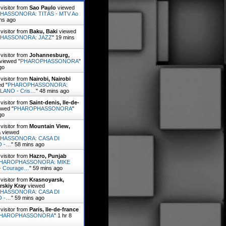
visitor from
Sao Paulo
viewed
ASSONORA: TITÃS - MTV Ao
ns ago
visitor from
Baku, Baki
viewed
HASSONORA: JAZZ
"
19 mins
visitor from
Johannesburg,
viewed "
PHAROPHASSONORA
"
go
visitor from
Nairobi, Nairobi
d "
PHAROPHASSONORA:
LANO - Cris…
"
48 mins ago
visitor from
Saint-denis, Ile-de-
wed "
PHAROPHASSONORA
"
go
visitor from
Mountain View,
a
viewed
HASSONORA: CASA DI
O -…
"
58 mins ago
visitor from
Hazro, Punjab
HAROPHASSONORA: MIKE
- Courage…
"
59 mins ago
visitor from
Krasnoyarsk,
rskiy Kray
viewed
HASSONORA: CASA DI
O -…
"
59 mins ago
visitor from
Paris, Ile-de-france
HAROPHASSONORA
"
1 hr 8