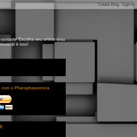
vontade! Escolha seu artista e/ou
usical é isso!
e com o Pharophassonora
E