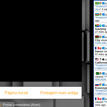
A 
"
PHAROPH
Vivo
"
4 mi
A 
"
PHAROP
ago
A 
Gauteng
27 mins a
A 
City
viewe
CRIS DEL
A 
france
vie
57 mins a
A 
Californi
"
PHAROP
CABOCL
A 
viewed "
P
WALKER 
A 
Krasnoya
"
PHAROP
Página inicial
Postagem mais antiga
CABOCL
A 
viewed "
P
r:
Postar comentários (Atom)
mins ago