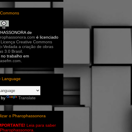
e Commons
PHASSONORA
de
rophassonora.com
é licenciado
a
Licença Creative Commons
ão-Vedada a criação de obras
as 3.0 Brasil
.
no trabalho em
asefm.com
.
e Language
 by
Translate
lizar o Pharophassonora
IMPORTANTE!
Leia para saber
 o Pharophassonora.