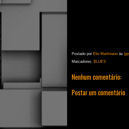
Postado por
Elio Martiniano
às
te
Marcadores:
BLUES
Nenhum comentário:
Postar um comentário