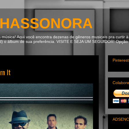
HASSONORA
úsica! Aqui você encontra dezenas de gêneros musicais pra curtir à 
ad) o álbum de sua preferência. VISITE E SEJA UM SEGUIDOR! Opção m
Pinterest
rn It
Colabor
ADSENC