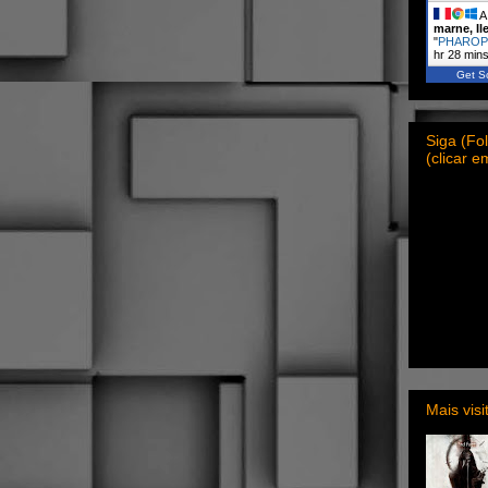
A 
marne, Il
"
PHAROPH
hr 28 min
Get Sc
Siga (F
(clicar 
Mais vis