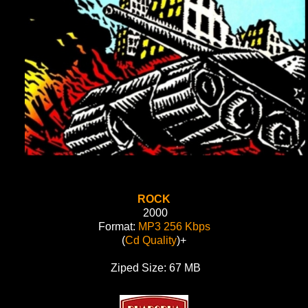
ROCK
2000
Format:
MP3 256 Kbps
(
Cd Quality
)+
Ziped Size: 67 MB