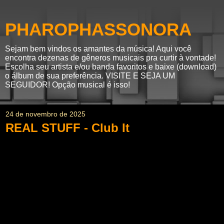
PHAROPHASSONORA
Sejam bem vindos os amantes da música! Aqui você
encontra dezenas de gêneros musicais pra curtir à vontade!
Escolha seu artista e/ou banda favoritos e baixe (download)
o álbum de sua preferência. VISITE E SEJA UM
SEGUIDOR! Opção musical é isso!
24 de novembro de 2025
REAL STUFF - Club It