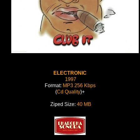
ELECTRONIC
1997
Format:
MP3 256 Kbps
(
Cd Quality
)+
Ziped Size:
40 MB