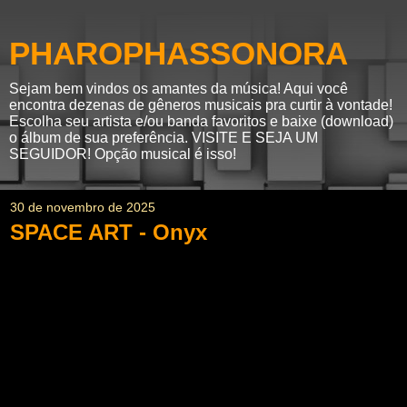
PHAROPHASSONORA
Sejam bem vindos os amantes da música! Aqui você
encontra dezenas de gêneros musicais pra curtir à vontade!
Escolha seu artista e/ou banda favoritos e baixe (download)
o álbum de sua preferência. VISITE E SEJA UM
SEGUIDOR! Opção musical é isso!
30 de novembro de 2025
SPACE ART - Onyx