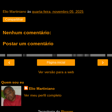
Elio Martiniano
às
quarta-feira, novembro 05, 2025
Compartilhar
Nenhum comentário:
Postar um comentário
‹
›
Página inicial
Ver versão para a web
Quem sou eu
Elio Martiniano
Ver meu perfil completo
Tecnologia do
Blogger
.